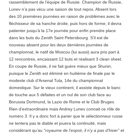
rassemblement de l’équipe de Russie.
Champion de Russie,
Lunev n’a pas vécu une saison de tout repos. Absent lors
des 10 premières journées en raison de problèmes avec le
fléchisseur de sa hanche droite, puis hors de forme, il devra
patienter jusqu’à la 17e journée pour enfin prendre place
dans les buts du Zenith Saint Petersbourg. S’il est de
nouveau absent pour les deux dernières journées de
championnat, le natif de Moscou (lui aussi) aura pris part à
12 rencontres, encaissant 12 buts et réalisant 3 clean sheet.
En coupe de Russie, il ne fait guère mieux que Shunin,
puisque le Zenith est éliminé en huitième de finale par le
modeste club d’Arsenal Tula, 14e du championnat
domestique. Sur le vieux continent, il assiste depuis le banc
de touche aux 5 défaites et un nul de son club face au
Borussia Dortmund, la Lazio de Rome et le Club Bruges.
Rien d’extraordinaire mais Andrey Lunev connait ce rôle de
numéro 3. Il y a donc fort à parier que le sélectionneur russe
ne tentera pas le diable et jouera la continuité, mais
considérant qu’au
“royaume de l’espoir, il n’y a pas d’hiver”
et