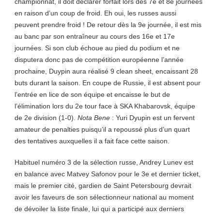
championnat, il doit déclarer forfait lors des 7e et 8e journées
en raison d’un coup de froid. Eh oui, les russes aussi
peuvent prendre froid ! De retour dès la 9e journée, il est mis
au banc par son entraîneur au cours des 16e et 17e
journées. Si son club échoue au pied du podium et ne
disputera donc pas de compétition européenne l’année
prochaine, Duypin aura réalisé 9 clean sheet, encaissant 28
buts durant la saison. En coupe de Russie, il est absent pour
l’entrée en lice de son équipe et encaisse le but de
l’élimination lors du 2e tour face à SKA Khabarovsk, équipe
de 2e division (1-0).
Nota Bene
: Yuri Dyupin est un fervent
amateur de penalties puisqu’il a repoussé plus d’un quart
des tentatives auxquelles il a fait face cette saison.
Habituel numéro 3 de la sélection russe, Andrey Lunev est
en balance avec Matvey Safonov pour le 3e et dernier ticket,
mais le premier cité, gardien de Saint Petersbourg
devrait
avoir les faveurs de son sélectionneur national au moment
de dévoiler la liste finale, lui qui a participé aux derniers