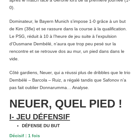
après le match face à Gérone lors de la première journée (1-
0).
Dominateur, le Bayern Munich s’impose 1-0 grâce à un but
de Kim (38e) et se rassure dans la course à la qualification.
Le PSG, réduit à 10 à l’heure de jeu suite à l’expulsion
d’Ousmane Dembélé, n’aura que trop peu pesé sur la
rencontre et se retrouve dos au mur, un pied dans dans le
vide.
Côté gardiens, Neuer, qui a réussi plus de dribbles que le trio
Dembélé – Barcola – Ruiz, a régalé tandis que Safonov n’a
pas fait oublier Donnarumma… Analyse.
NEUER, QUEL PIED !
I- JEU DÉFENSIF
DÉFENSE DU BUT
Décisif : 1 fois