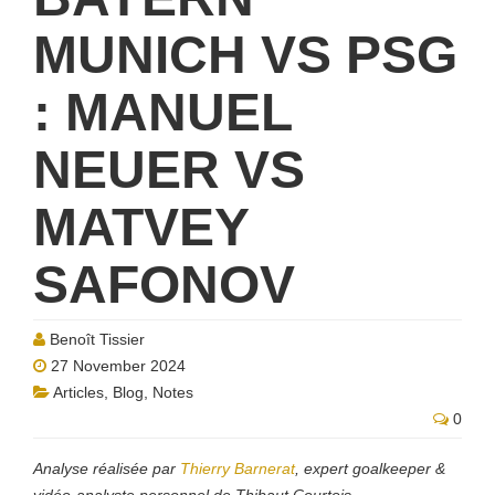
MUNICH VS PSG
: MANUEL
NEUER VS
MATVEY
SAFONOV
Benoît Tissier
27 November 2024
Articles
,
Blog
,
Notes
0
Analyse réalisée par
Thierry Barnerat
, expert goalkeeper &