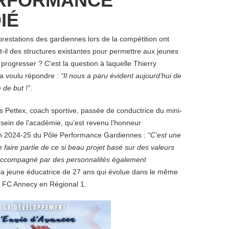
ERFORMANCE
IÉ
restations des gardiennes lors de la compétition ont
t-il des structures existantes pour permettre aux jeunes
t progresser ?
C’est la question à laquelle Thierry
 a voulu répondre
:
“Il nous a paru évident aujourd’hui de
 de but !”
.
s Pettex, coach sportive, passée de conductrice du mini-
 sein de l’académie, qu’est revenu l’honneur
son 2024-25 du Pôle Performance Gardiennes :
“C
’est une
 faire partie de ce si beau projet basé sur des valeurs
 accompagné par des personnalités également
la jeune éducatrice de 27 ans
qui évolue dans le même
FC Annecy en Régional 1.