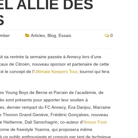
L ALLIÉ DES
S
ember
Articles
,
Blog
,
Essais
0
t sa rentrée la semaine passée à Annecy lors d’une
caux de Citroën, nouveau sponsor et partenaire de cette
cé le concept de
l’
Ultimate Keepers Tour
, tournoi qui fera
des Young Boys de Berne et Parrain de l’académie, de
és sont présents pour apporter leur soutien à
les, dernier rempart du FC Annecy, Eva Danjou, Marraine
 de Thonon Grand Genève, Frédéric Gonçalves, nouveau
ne Haïtienne, Dali Sanschagrin, co-auteur d’
Amour Foot
onne de freestyle Yoanna, qui proposera même
à un public enthousiaste et
conquis par tant de technique