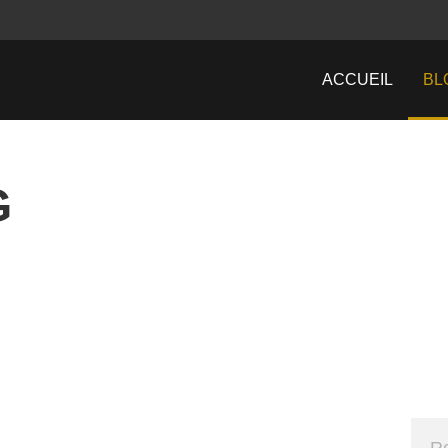
ACCUEIL
BL
G