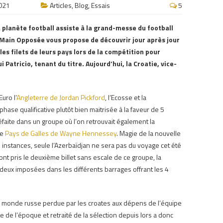
021
Articles
,
Blog
,
Essais
5
 planète football assiste à la grand-messe du football
 Main Opposée vous propose de découvrir jour après jour
les filets de leurs pays lors de la compétition pour
i Patricio, tenant du titre.
Aujourd’hui, la Croatie, vice-
Euro l’
Angleterre de Jordan Pickford
,
l’Ecosse et la
phase qualificative plutôt bien maitrisée à la faveur de 5
éfaite dans un groupe où l’on retrouvait également la
le
Pays de Galles de Wayne Hennessey
.
Magie de la nouvelle
instances, seule l’Azerbaïdjan ne sera pas du voyage cet été
s ont pris le deuxième billet sans escale de ce groupe, la
 deux imposées dans les différents barrages offrant les 4
 du monde russe perdue par les croates aux dépens de l’équipe
ire de l’époque et retraité de la sélection depuis lors a donc