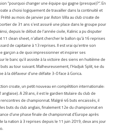
ression “pourquoi changer une équipe qui gagne (presque)?”.
En
oate a choisi logiquement de travailler dans la continuité et
.
Prêté au mois de janvier par Aston Villa au club croate de
 le portier de 31 ans s’est assuré une place dans le groupe pour
Ainsi, depuis le début de l’année civile, Kalinic a pu disputer
nt 11 clean sheet, n’allant chercher le ballon qu’à 16 reprises
ssard de capitaine à 13 reprises.
Il est vrai qu’entre son
 le garçon a de quoi impressionner et inspirer ses
sur le banc qu’il assiste à la victoire des siens en huitième de
buts au tour suivant.
Malheureusement, l’Hadjuk Split, 4e du
pe à la défaveur d’une défaite 3-0 face à Gorica.
ction croate, un petit nouveau en compétition internationale:
2 anglaise).
A 28 ans, il est le gardien titulaire du club de
2 rencontres de championnat.
Malgré 46 buts encaissés, il
les buts du club anglais, finalement 12e du championnat en
biance d’une phase finale de championnat d’Europe après
de la nation à 3 reprises depuis le 11 juin 2019, deux ans jour
o.