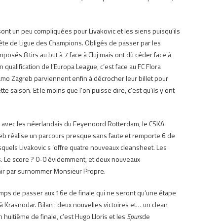
e sont un peu compliquées pour Livakovic et les siens puisqu’ils
uête de Ligue des Champions.
Obligés de passer par les
imposés 8 tirs au but à 7 face à Cluj mais ont dû céder face à
qualification de l’Europa League, c’est face au FC Flora
namo Zagreb parviennent enfin à décrocher leur billet pour
tte saison.
Et le moins que l’on puisse dire, c’est qu’ils y ont
 K avec les néerlandais du Feyenoord Rotterdam, le CSKA
b réalise un parcours presque sans faute et remporte 6 de
squels Livakovic s ‘offre quatre nouveaux cleansheet.
Les
s.
Le score ?
0-0 évidemment, et deux nouveaux
finir par surnommer Monsieur Propre.
emps de passer aux 16e de finale qui ne seront qu’une étape
 à Krasnodar.
Bilan : deux nouvelles victoires et… un clean
n huitième de finale, c’est Hugo Lloris et les
Spurs
de