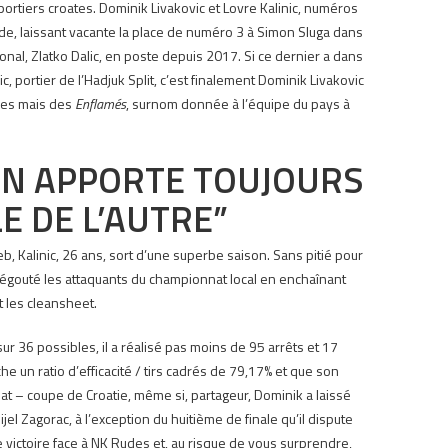
portiers croates.
Dominik Livakovic et Lovre Kalinic, numéros
de, laissant vacante la place de numéro 3 à Simon Sluga dans
tional, Zlatko Dalic, en poste depuis 2017. Si ce dernier a dans
c, portier de l’Hadjuk Split, c’est finalement Dominik Livakovic
 les mais des
Enflamés
, surnom donnée à l’équipe du pays à
’UN APPORTE TOUJOURS
E DE L’AUTRE”
eb, Kalinic, 26 ans, sort d’une superbe saison.
Sans pitié pour
dégouté les attaquants du championnat local en enchaînant
 les cleansheet.
ur 36 possibles, il a réalisé pas moins de 95 arrêts et 17
che un ratio d’efficacité / tirs cadrés de 79,17% et que son
at – coupe de Croatie, même si, partageur, Dominik a laissé
l Zagorac, à l’exception du huitième de finale qu’il dispute
 victoire face à NK Rudes et, au risque de vous surprendre,