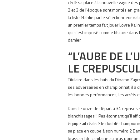
cédé sa place à la nouvelle vague des 
2 et 3 de l’époque sont montés en gra
la liste établie par le sélectionneur na
un premier temps fait jouer Lovre Kalini
qui s’est imposé comme titulaire dans
damier.
“L’AUBE DE L
LE CREPUSCUL
Titulaire dans les buts du Dinamo Zagr
ses adversaires en championnat, il a 
les bonnes performances, les arrêts et
Dans le onze de départ à 34 reprises s
blanchissages !!
Pas étonnant qu’il affi
équipe ait réalisé le doublé championn
sa place en coupe à son numéro 2 Danije
brassard de capitaine au bras pour une