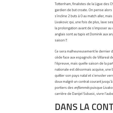
Tottenham, finalistes de la Ligue des C
gardien de but croate.
On pense alors q
s’incline 2 buts à 0 au match aller, mai
Livakovic qui, une fois de plus, lave s
la prolongation avant de s’imposer au 
anglais sont au tapis et Dominik aux an
saison !!
Ce sera malheureusement le dernier de
cède face aux espagnols de Villareal d
l’épreuve, mais quelle saison de la par
nationale est désormais acquise, une b
quitter son pays natal et s’envoler ver
doux malgré un contrat courant jusqu’
portiers des
enflammés
puisque Livakov
carrière de Danijel Subasic, vivre l’aub
DANS LA CONT