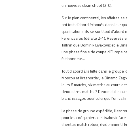
un nouveau clean sheet (2-0).
Sur le plan continental, les affaires s
ont tout d’abord échoués dans leur q
qualifications, ils se sont tout d’abord 
Ferencvaros (défaite 2-1).
Reversés en 
Tallinn que Dominik Livakovic et le Di
une phase finale de coupe d’Europe ce
fait honneur…
Tout d’abord à la lutte dans le groupe
Moscou et Krasnordar, le Dinamo Zagre
leurs 8 matchs, six matchs au cours de
deux autres matchs ?
Deux matchs nul
blanchissages pour celui que l’on va 
La phase de groupe expédiée, il est t
pour les coéquipiers de Livakovic face
sheet au match retour, évidemment !
E