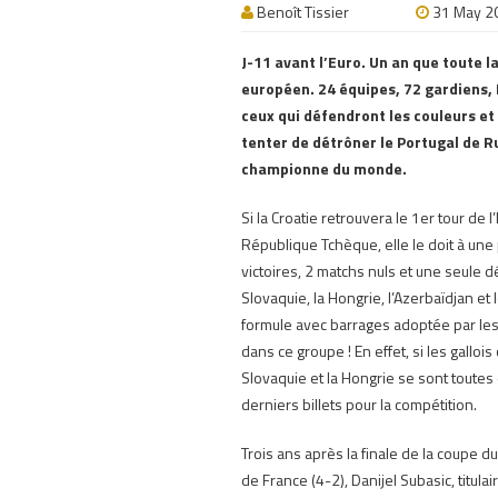
Benoît Tissier
31 May 2
J-11 avant l’Euro.
Un an que toute la
européen.
24 équipes, 72 gardiens,
ceux qui défendront les couleurs et 
tenter de détrôner le Portugal de Ru
championne du monde.
Si la Croatie retrouvera le 1er tour de l’
République Tchèque, elle le doit à une 
victoires, 2 matchs nuls et une seule d
Slovaquie, la Hongrie, l’Azerbaïdjan et 
formule avec barrages adoptée par les 
dans ce groupe !
En effet, si les galloi
Slovaquie et la Hongrie se sont toutes
derniers billets pour la compétition.
Trois ans après la finale de la coupe
de France (4-2),
Danijel Subasic, titula