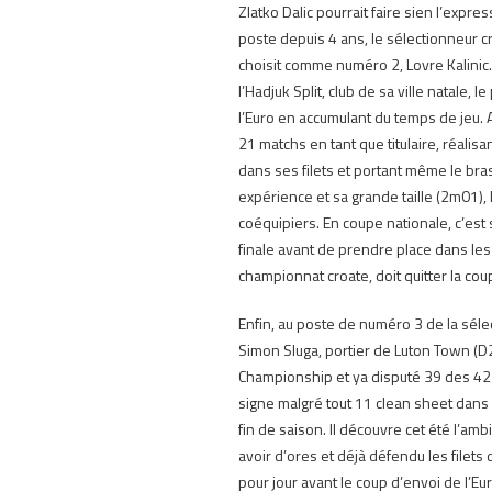
Zlatko Dalic pourrait faire sien l’exp
poste depuis 4 ans, le sélectionneur cr
choisit comme numéro 2, Lovre Kalinic
l’Hadjuk Split, club de sa ville natale,
l’Euro en accumulant du temps de jeu.
21 matchs en tant que titulaire, réalisa
dans ses filets et portant même le bra
expérience et sa grande taille (2m01),
coéquipiers.
En coupe nationale, c’est 
finale avant de prendre place dans les 
championnat croate, doit quitter la cou
Enfin, au poste de numéro 3 de la séle
Simon Sluga, portier de Luton Town (D
Championship et ya disputé 39 des 4
signe malgré tout 11 clean sheet dans 
fin de saison.
Il découvre cet été l’am
avoir d’ores et déjà défendu les filets 
pour jour avant le coup d’envoi de l’Eur