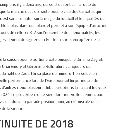
hampions il y a deux ans, qui se dressent sur la route du
ue la marche est trop haute pour le club des Carpates qui
s c’est sans compter sur la magie du football et les qualités de
es filets plus blanc que blanc et permet à son équipe d’arracher
cours de celle-ci.
3-2 sur l’ensemble des deux matchs, les
ges : il vient de signer son 8e clean sheet européen de la
 la saison pour le portier croate puisque le Dinamo Zagreb
e Unaï Emery et Géronimo Rulli, futurs vainqueurs de
t du natif de Zadar!
Si sa place de numéro 1 en sélection
elle performance lors de l’Euro pourrait lui permettre de
s d’autres cieux, plusieurs clubs européens lui faisant les yeux
à 2024. Le proverbe croate sied donc merveilleusement aux
ic est donc en parfaite position pour, a
u crépuscule de la
e de la sienne.
INUITE DE 2018