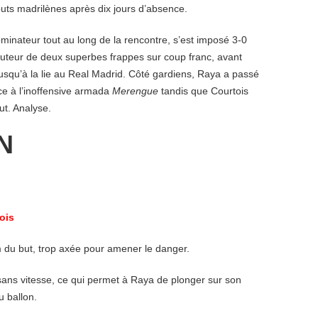
 buts madrilènes après dix jours d’absence.
ominateur tout au long de la rencontre, s’est imposé 3-0
uteur de deux superbes frappes sur coup franc, avant
jusqu’à la lie au Real Madrid. Côté gardiens, Raya a passé
ace à l’inoffensive armada
Merengue
tandis que Courtois
ut. Analyse.
N
ois
 du but, trop axée pour amener le danger.
 sans vitesse, ce qui permet à Raya de plonger sur son
u ballon.