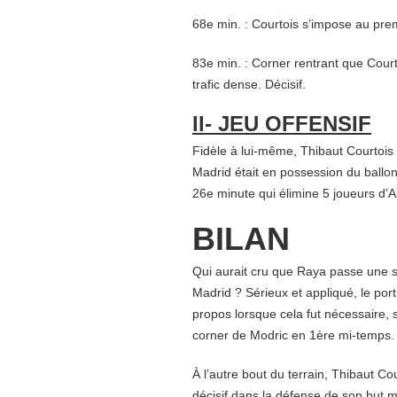
68e min. : Courtois s’impose au prem
83e min. : Corner rentrant que Cour
trafic dense. Décisif.
II- JEU OFFENSIF
Fidèle à lui-même, Thibaut Courtois
Madrid était en possession du ballo
26e minute qui élimine 5 joueurs d’A
BILAN
Qui aurait cru que Raya passe une so
Madrid ? Sérieux et appliqué, le port
propos lorsque cela fut nécessaire,
corner de Modric en 1ère mi-temps.
À l’autre bout du terrain, Thibaut Cou
décisif dans la défense de son but m