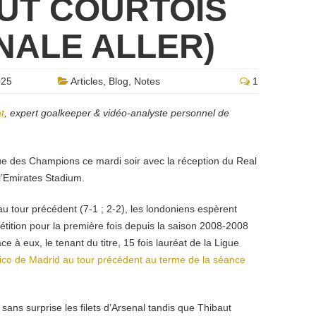
AUT COURTOIS
INALE ALLER)
025
Articles
,
Blog
,
Notes
1
t
, expert goalkeeper & vidéo-analyste personnel de
gue des Champions ce mardi soir avec la réception du Real
l’Emirates Stadium.
tour précédent (7-1 ; 2-2), les londoniens espèrent
pétition pour la première fois depuis la saison 2008-2008
e à eux, le tenant du titre, 15 fois lauréat de la Ligue
tico de Madrid au tour précédent au terme de la séance
sans surprise les filets d’Arsenal tandis que Thibaut