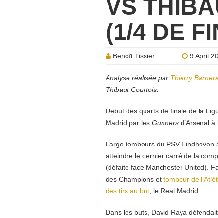
VS THIB
(1/4 DE F
Benoît Tissier
9 April 2
Analyse réalisée par
Thierry Barnera
Thibaut Courtois.
Début des quarts de finale de la Li
Madrid par les
Gunners
d’Arsenal à 
Large tombeurs du PSV Eindhoven au 
atteindre le dernier carré de la com
(défaite face Manchester United). Fac
des Champions et
tombeur de l’Atlé
des tirs au but
, le Real Madrid.
Dans les buts, David Raya défendait 