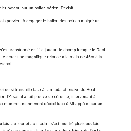
ier poteau sur un ballon aérien. Décisif.
tois parvient à dégager le ballon des poings malgré un
 s’est transformé en 11e joueur de champ lorsque le Real
n. À noter une magnifique relance à la main de 45m à la
rsenal.
irée si tranquille face à l’armada offensive du Real
ier d’Arsenal a fait preuve de sérénité, intervenant à
 se montrant notamment décisif face à Mbappé et sur un
rtois, au four et au moulin, s’est montré plusieurs fois
ais n’a pu que s’incliner face aux deux bijoux de Declan