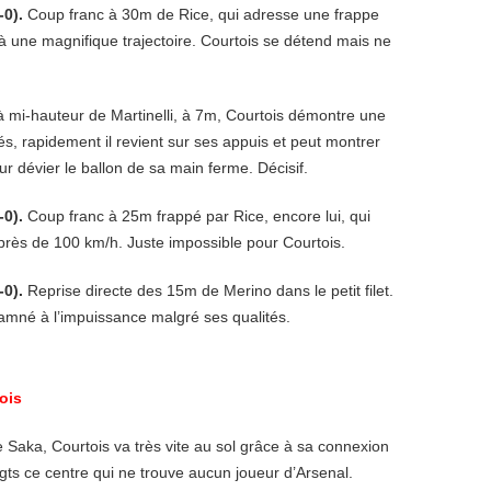
-0).
Coup franc à 30m de Rice, qui adresse une frappe
à une magnifique trajectoire. Courtois se détend mais ne
à mi-hauteur de Martinelli, à 7m, Courtois démontre une
és, rapidement il revient sur ses appuis et peut montrer
ur dévier le ballon de sa main ferme. Décisif.
-0).
Coup franc à 25m frappé par Rice, encore lui, qui
 près de 100 km/h. Juste impossible pour Courtois.
-0).
Reprise directe des 15m de Merino dans le petit filet.
damné à l’impuissance malgré ses qualités.
ois
e Saka, Courtois va très vite au sol grâce à sa connexion
gts ce centre qui ne trouve aucun joueur d’Arsenal.