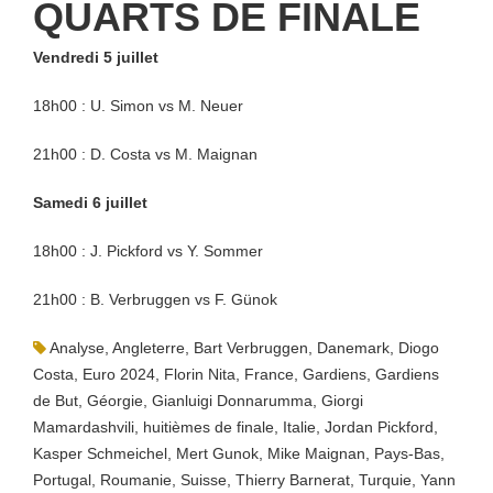
QUARTS DE FINALE
Vendredi 5 juillet
18h00 : U. Simon vs M. Neuer
21h00 : D. Costa vs M. Maignan
Samedi 6 juillet
18h00 : J. Pickford vs Y. Sommer
21h00 : B. Verbruggen vs F. Günok
Analyse
,
Angleterre
,
Bart Verbruggen
,
Danemark
,
Diogo
Costa
,
Euro 2024
,
Florin Nita
,
France
,
Gardiens
,
Gardiens
de But
,
Géorgie
,
Gianluigi Donnarumma
,
Giorgi
Mamardashvili
,
huitièmes de finale
,
Italie
,
Jordan Pickford
,
Kasper Schmeichel
,
Mert Gunok
,
Mike Maignan
,
Pays-Bas
,
Portugal
,
Roumanie
,
Suisse
,
Thierry Barnerat
,
Turquie
,
Yann