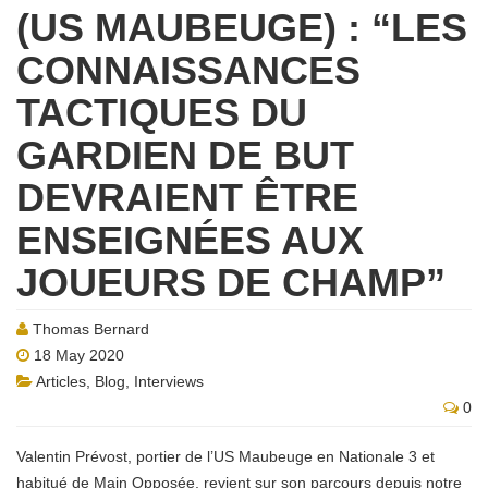
(US MAUBEUGE) : “LES
CONNAISSANCES
TACTIQUES DU
GARDIEN DE BUT
DEVRAIENT ÊTRE
ENSEIGNÉES AUX
JOUEURS DE CHAMP”
Thomas Bernard
18 May 2020
Articles
,
Blog
,
Interviews
0
Valentin Prévost, portier de l’US Maubeuge en Nationale 3 et
habitué de Main Opposée, revient sur son parcours depuis notre