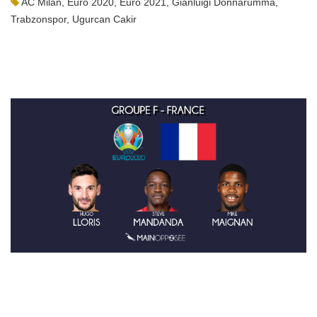
AC Milan
,
Euro 2020
,
Euro 2021
,
Gianluigi Donnarumma
,
Trabzonspor
,
Ugurcan Cakir