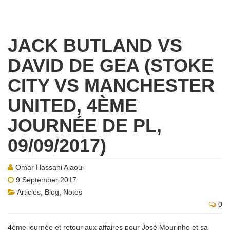
JACK BUTLAND VS
DAVID DE GEA (STOKE
CITY VS MANCHESTER
UNITED, 4ÈME
JOURNÉE DE PL,
09/09/2017)
Omar Hassani Alaoui
9 September 2017
Articles
,
Blog
,
Notes
0
4ème journée et retour aux affaires pour José Mourinho et sa