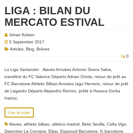
LIGA : BILAN DU
MERCATO ESTIVAL
Johan Kolsen
5 September 2017
Articles
,
Blog
,
Brèves
0
La Liga Santander Alavés Arrivées Antonio Sivera Salva,
transféré du FC Valence Départs Adrian Ortola, retour de prêt au
FC Barcelone Athletic Bilbao Arrivées Iago Herrerin, retour de prêt
de Leganés Départs Alejandro Remiro, prêté à Huesca Gorka
Iraizoz,
Lire la suite
Alaves
,
athletic bilbao
,
atletico madrid
,
Betis Sevilla
,
Celta Vigo
,
Deportivo La Corogne
,
Eibar
,
Espanyol Barcelone
,
fc barcelone
,