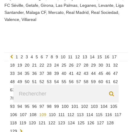
FC Séville
,
Getafe
,
Girona
,
Las Palmas
,
Leganes
,
Levante
,
Liga
Santander
,
Malaga CF
,
Mercato
,
Real Madrid
,
Real Sociedad
,
Valence
,
Villareal
1
2
3
4
5
6
7
8
9
10
11
12
13
14
15
16
17
18
19
20
21
22
23
24
25
26
27
28
29
30
31
32
33
34
35
36
37
38
39
40
41
42
43
44
45
46
47
48
49
50
51
52
53
54
55
56
57
58
59
60
61
62
63
64
65
66
67
68
69
70
71
72
73
74
75
76
77
78
79
80
81
82
83
84
85
86
87
88
89
90
91
92
93
94
95
96
97
98
99
100
101
102
103
104
105
106
107
108
109
110
111
112
113
114
115
116
117
118
119
120
121
122
123
124
125
126
127
128
129