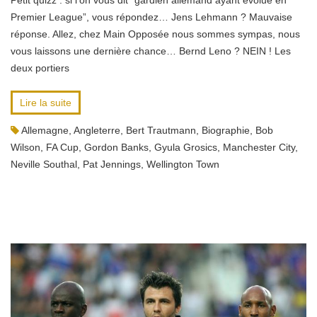
Petit quizz : si l’on vous dit “gardien allemand ayant évolué en
Premier League”, vous répondez… Jens Lehmann ? Mauvaise
réponse. Allez, chez Main Opposée nous sommes sympas, nous
vous laissons une dernière chance… Bernd Leno ? NEIN ! Les
deux portiers
Lire la suite
Allemagne
,
Angleterre
,
Bert Trautmann
,
Biographie
,
Bob
Wilson
,
FA Cup
,
Gordon Banks
,
Gyula Grosics
,
Manchester City
,
Neville Southal
,
Pat Jennings
,
Wellington Town