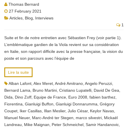
Thomas Bernard
27 February 2021
Articles
,
Blog
,
Interviews
1
Suite et fin de notre entretien avec Sébastien Frey (voir partie 1).
L’emblématique gardien de la Viola revient sur sa considération
en Italie, son rapport difficile avec la presse française, la vision du
poste et son parcours avec l’équipe de
Lire la suite
Alban Lafont
,
Alex Meret
,
André Amitrano
,
Angelo Peruzzi
,
Bernard Lama
,
Bruno Martini
,
Cristiano Lupatelli
,
David De Gea
,
Dida
,
Dino Zoff
,
Equipe de France
,
Euro 2008
,
fabien barthez
,
Fiorentina
,
Gianluigi Buffon
,
Gianluigi Donnarumma
,
Grégory
Coupet
,
Iker Casillas
,
Illan Meslier
,
Julio César
,
Keylor Navas
,
Manuel Neuer
,
Marc-André ter Stegen
,
marco silvestri
,
Mickaël
Landreau
,
Mike Maignan
,
Peter Schmeichel
,
Samir Handanovic
,