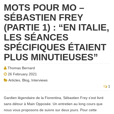
MOTS POUR MO –
SÉBASTIEN FREY
(PARTIE 1) : “EN ITALIE,
LES SÉANCES
SPÉCIFIQUES ÉTAIENT
PLUS MINUTIEUSES”
Thomas Bernard
26 February 2021
Articles
,
Blog
,
Interviews
1
Gardien légendaire de la Fiorentina, Sébastien Frey s’est livré
sans détour à Main Opposée. Un entretien au long cours que
nous vous proposons de suivre sur deux jours. Pour cette