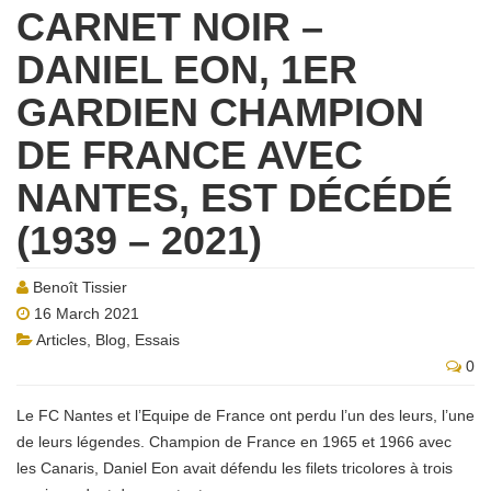
CARNET NOIR –
DANIEL EON, 1ER
GARDIEN CHAMPION
DE FRANCE AVEC
NANTES, EST DÉCÉDÉ
(1939 – 2021)
Benoît Tissier
16 March 2021
Articles
,
Blog
,
Essais
0
Le FC Nantes et l’Equipe de France ont perdu l’un des leurs, l’une
de leurs légendes. Champion de France en 1965 et 1966 avec
les Canaris, Daniel Eon avait défendu les filets tricolores à trois