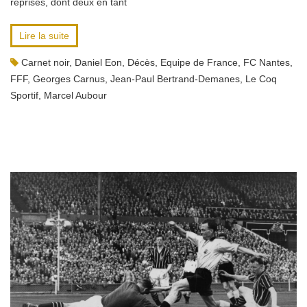
reprises, dont deux en tant
Lire la suite
Carnet noir
,
Daniel Eon
,
Décès
,
Equipe de France
,
FC Nantes
,
FFF
,
Georges Carnus
,
Jean-Paul Bertrand-Demanes
,
Le Coq
Sportif
,
Marcel Aubour