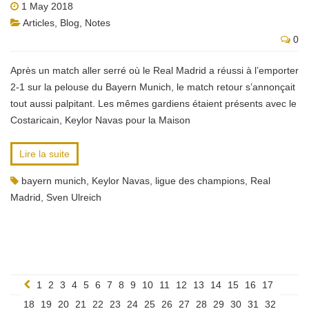
1 May 2018
Articles
,
Blog
,
Notes
0
Après un match aller serré où le Real Madrid a réussi à l’emporter
2-1 sur la pelouse du Bayern Munich, le match retour s’annonçait
tout aussi palpitant. Les mêmes gardiens étaient présents avec le
Costaricain, Keylor Navas pour la Maison
Lire la suite
bayern munich
,
Keylor Navas
,
ligue des champions
,
Real
Madrid
,
Sven Ulreich
1
2
3
4
5
6
7
8
9
10
11
12
13
14
15
16
17
18
19
20
21
22
23
24
25
26
27
28
29
30
31
32