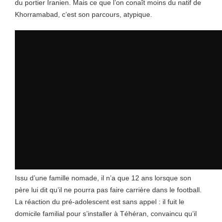
du portier Iranien. Mais ce que l’on conaît moins du natif de
Khorramabad, c’est son parcours, atypique.
Issu d’une famille nomade, il n’a que 12 ans lorsque son
père lui dit qu’il ne pourra pas faire carrière dans le football.
La réaction du pré-adolescent est sans appel : il fuit le
domicile familial pour s’installer à Téhéran, convaincu qu’il