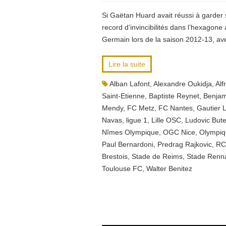
Si Gaëtan Huard avait réussi à garder se
record d’invincibilités dans l’hexagone
Germain lors de la saison 2012-13, a
Lire la suite
Alban Lafont
,
Alexandre Oukidja
,
Alf
Saint-Etienne
,
Baptiste Reynet
,
Benjam
Mendy
,
FC Metz
,
FC Nantes
,
Gautier 
Navas
,
ligue 1
,
Lille OSC
,
Ludovic Bute
Nîmes Olympique
,
OGC Nice
,
Olympiq
Paul Bernardoni
,
Predrag Rajkovic
,
RC
Brestois
,
Stade de Reims
,
Stade Renn
Toulouse FC
,
Walter Benitez