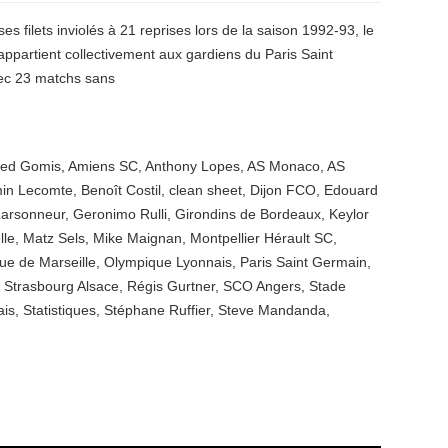
s filets inviolés à 21 reprises lors de la saison 1992-93, le
 appartient collectivement aux gardiens du Paris Saint
vec 23 matchs sans
red Gomis
,
Amiens SC
,
Anthony Lopes
,
AS Monaco
,
AS
in Lecomte
,
Benoît Costil
,
clean sheet
,
Dijon FCO
,
Edouard
Larsonneur
,
Geronimo Rulli
,
Girondins de Bordeaux
,
Keylor
lle
,
Matz Sels
,
Mike Maignan
,
Montpellier Hérault SC
,
ue de Marseille
,
Olympique Lyonnais
,
Paris Saint Germain
,
 Strasbourg Alsace
,
Régis Gurtner
,
SCO Angers
,
Stade
ais
,
Statistiques
,
Stéphane Ruffier
,
Steve Mandanda
,