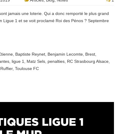
 2019
Articles
,
Blog
,
Notes
1
sont jamais une loterie. Qui a donc remporté le plus grand
 en Ligue 1 et se voit proclamé Roi des Pénos ? Septembre
Etienne
,
Baptiste Reynet
,
Benjamin Lecomte
,
Brest
,
antes
,
ligue 1
,
Matz Sels
,
penalties
,
RC Strasbourg Alsace
,
Ruffier
,
Toulouse FC