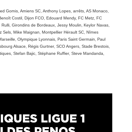
red Gomis
,
Amiens SC
,
Anthony Lopes
,
arrêts
,
AS Monaco
,
Benoît Costil
,
Dijon FCO
,
Edouard Mendy
,
FC Metz
,
FC
Rulli
,
Girondins de Bordeaux
,
Jessy Moulin
,
Keylor Navas
,
z Sels
,
Mike Maignan
,
Montpellier Hérault SC
,
Nîmes
arseille
,
Olympique Lyonnais
,
Paris Saint Germain
,
Paul
sbourg Alsace
,
Régis Gurtner
,
SCO Angers
,
Stade Brestois
,
stiques
,
Stefan Bajic
,
Stéphane Ruffier
,
Steve Mandanda
,