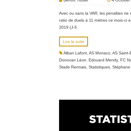
Benoît Tissier
4 October
Avec ou sans la VAR, les penalties ne 
ratio de duels à 11 mètres ce mois-ci
2019 (J-5
Lire la suite
Alban Lafont
,
AS Monaco
,
AS Saint-
Donovan Léon
,
Edouard Mendy
,
FC N
Stade Rennais
,
Statistiques
,
Stéphane 