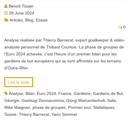
Benoît Tissier
28 June 2024
Articles
,
Blog
,
Essais
0
Analyse réalisée par Thierry Barnerat, expert goalkeeper & vidéo-
analyste personnel de Thibaut Courtois. La phase de groupes de
l’Euro 2024 achevée, c’est l’heure d’un premier bilan pour les
gardiens de but européens qui se sont affrontés sur les terrains
d’Outre-Rhin.
Lire la suite
Analyse
,
Bilan
,
Euro 2024
,
France
,
Gardiens
,
Gardiens de But
,
Géorgie
,
Gianluigi Donnarumma
,
Giorgi Mamardashvili
,
Italie
,
Mike Maignan
,
phase de groupes
,
Premier tour
,
Statistiques
,
Suisse
,
Thierry Barnerat
,
Yann Sommer