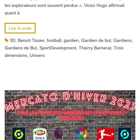
les explorateurs sont souvent perdus », Victor Hugo affirmait
quant à
Lire la suite
3D
,
Benoît Tissier
,
football
,
gardien
,
Gardien de but
,
Gardiens
,
Gardiens de But
,
SportDevelopment
,
Thierry Barnerat
,
Trois
dimensions
,
Univers