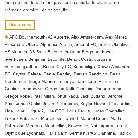
les gardiens de but n’ont pas pour habitude de changer de
crèmerie en milieu de saison, ils
Lire la suite
AFC Bournemouth
,
AJ Auxerre
,
Ajax Amsterdam
,
Alex Meret
,
Alexandre Olliero
,
Alphonse Areola
,
Arsenal FC
,
Arthur Okonkwo
,
AS Monaco
,
AS Saint-Etienne
,
Atalanta Bergame
,
bayer
leverkusen
,
Benjamin Lecomte
,
Benoît Costil
,
borussia
monchengladbach
,
Bristol City FC
,
Bundesliga
,
Crewe Alexandra
FC
,
Crystal Palace
,
Daniel Bentley
,
Darren Randolph
,
Dean
Henderson
,
Diego Mariño
,
Espanyol Barcelone
,
Fiorentina
,
Gautier Larsonneur
,
Geronimo Rulli
,
Gianluigi Donnarumma
,
Gregor Kobel
,
Inter Milan
,
Ionut Radu
,
Jack Butland
,
Jérôme
Prior
,
Jonas Omlin
,
Julian Pollersbeck
,
Keylor Navas
,
Léo Jardim
,
Liga
,
ligue 1
,
ligue 2
,
Lille OSC
,
Loris Karius
,
Lucas Chevalier
,
Lukasz Fabianski
,
Manchester United
,
Manuel Neuer
,
Martin
Dubravka
,
Mercato
,
Montpellier
,
Newcastle
,
Nottingham Forest
,
Olympique Lyonnais
,
Paris Saint Germain
,
PAS Giannina
,
Patrick