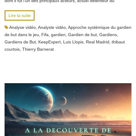
dont il fut l’un des principaux acteurs, actuel détenteur du
Lire la suite
Analyse vidéo
,
Analyste vidéo
,
Approche systémique du gardien
de but dans le jeu
,
Fifa
,
gardien
,
Gardien de but
,
Gardiens
,
Gardiens de But
,
KeepExpert
,
Luis Llopis
,
Real Madrid
,
thibaut
courtois
,
Thierry Barnerat