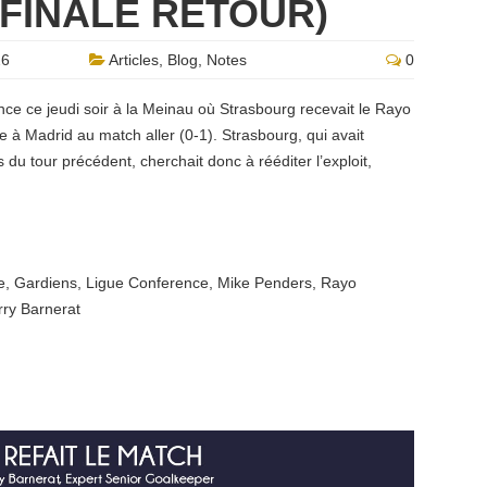
 FINALE RETOUR)
26
Articles
,
Blog
,
Notes
0
nce ce jeudi soir à la Meinau où Strasbourg recevait le Rayo
 à Madrid au match aller (0-1). Strasbourg, qui avait
du tour précédent, cherchait donc à rééditer l’exploit,
e
,
Gardiens
,
Ligue Conference
,
Mike Penders
,
Rayo
rry Barnerat