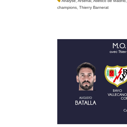
Analyse
,
Arsenal
,
Atletico de Madrid
champions
,
Thierry Barnerat