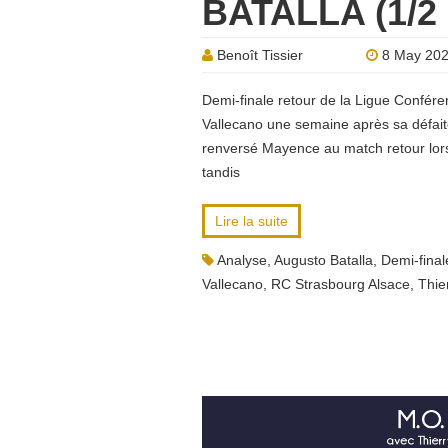
BATALLA (1/2
Benoît Tissier
8 May 20
Demi-finale retour de la Ligue Confére
Vallecano une semaine après sa défaite
renversé Mayence au match retour lors 
tandis
Lire la suite
Analyse
,
Augusto Batalla
,
Demi-final
Vallecano
,
RC Strasbourg Alsace
,
Thie