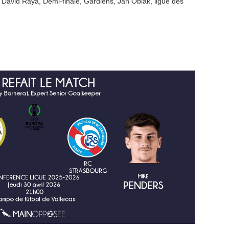
,
David Raya
,
Demi-finale
,
Gardiens
,
Jan Oblak
,
ligue des