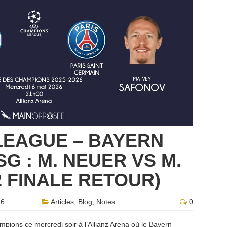
LEAGUE – BAYERN
G : M. NEUER VS M.
2 FINALE RETOUR)
26
Articles
,
Blog
,
Notes
0
mpions ce mercredi soir à l’Allianz Arena où le Bayern