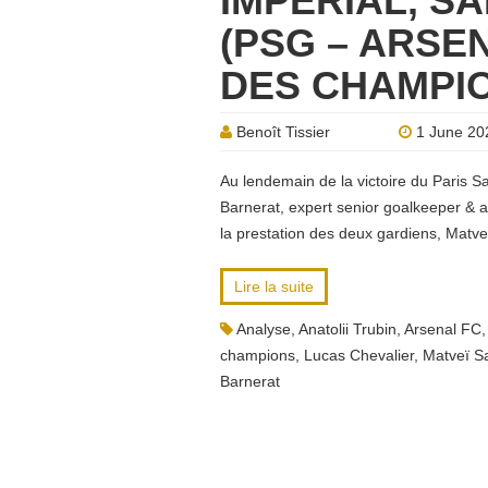
IMPÉRIAL, S
(PSG – ARSEN
DES CHAMPI
Benoît Tissier
1 June 20
Au lendemain de la victoire du Paris S
Barnerat, expert senior goalkeeper & a
la prestation des deux gardiens, Matve
Lire la suite
Analyse
,
Anatolii Trubin
,
Arsenal FC
champions
,
Lucas Chevalier
,
Matveï S
Barnerat