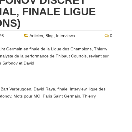
AFONOV DISCRET”
AL, FINALE LIGUE
ONS)
26
Articles
,
Blog
,
Interviews
0
aint Germain en finale de la Ligue des Champions, Thierry
nalyste de la performance de Thibaut Courtois, revient sur
ï Safonov et David
,
Bart Verbruggen
,
David Raya
,
finale
,
Interview
,
ligue des
afonov
,
Mots pour MO
,
Paris Saint Germain
,
Thierry