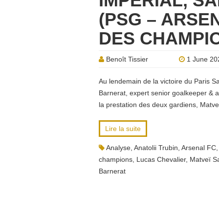
IMPÉRIAL, S
(PSG – ARSEN
DES CHAMPI
Benoît Tissier
1 June 20
Au lendemain de la victoire du Paris S
Barnerat, expert senior goalkeeper & a
la prestation des deux gardiens, Matve
Lire la suite
Analyse
,
Anatolii Trubin
,
Arsenal FC
champions
,
Lucas Chevalier
,
Matveï S
Barnerat