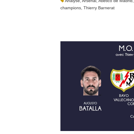
Analyse
,
Arsenal
,
Atletico de Madrid
champions
,
Thierry Barnerat