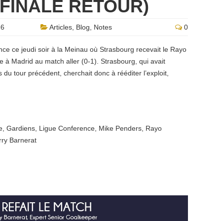
 FINALE RETOUR)
26
Articles
,
Blog
,
Notes
0
nce ce jeudi soir à la Meinau où Strasbourg recevait le Rayo
 à Madrid au match aller (0-1). Strasbourg, qui avait
du tour précédent, cherchait donc à rééditer l’exploit,
e
,
Gardiens
,
Ligue Conference
,
Mike Penders
,
Rayo
rry Barnerat