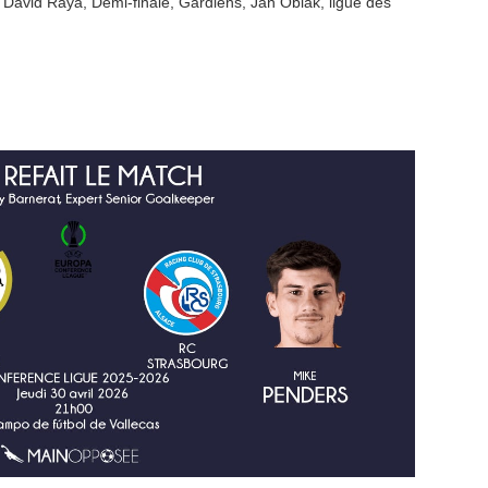
,
David Raya
,
Demi-finale
,
Gardiens
,
Jan Oblak
,
ligue des