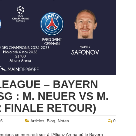
LEAGUE – BAYERN
G : M. NEUER VS M.
2 FINALE RETOUR)
26
Articles
,
Blog
,
Notes
0
mpions ce mercredi soir à l’Allianz Arena où le Bayern