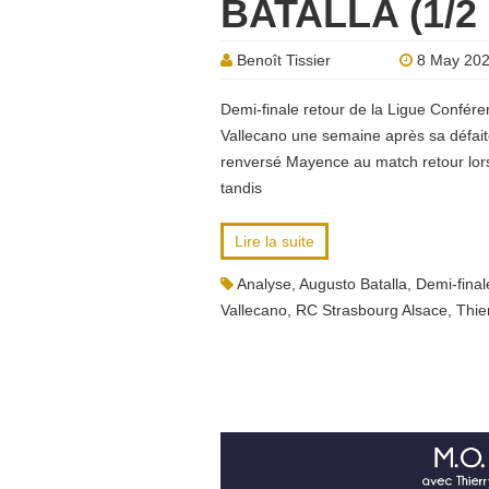
BATALLA (1/2
Benoît Tissier
8 May 20
Demi-finale retour de la Ligue Confére
Vallecano une semaine après sa défaite
renversé Mayence au match retour lors 
tandis
Lire la suite
Analyse
,
Augusto Batalla
,
Demi-final
Vallecano
,
RC Strasbourg Alsace
,
Thie