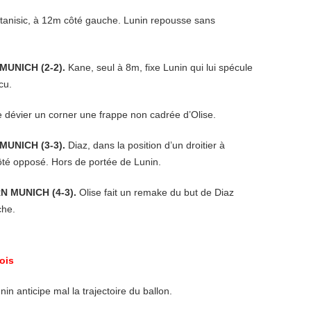
tanisic, à 12m côté gauche. Lunin repousse sans
MUNICH (2-2).
Kane, seul à 8m, fixe Lunin qui lui spécule
cu.
e dévier un corner une frappe non cadrée d’Olise.
MUNICH (3-3).
Diaz, dans la position d’un droitier à
côté opposé. Hors de portée de Lunin.
N MUNICH (4-3).
Olise fait un remake du but de Diaz
che.
ois
in anticipe mal la trajectoire du ballon.