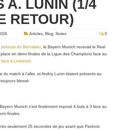
A. LUNIN (1/4
E RETOUR)
2026
Articles
,
Blog
,
Notes
0
la pelouse du Bernabéu
, le Bayern Munich recevait le Real
e place en demi-finales de la Ligue des Champions face au
le face à Liverpool
.
du match à l’aller, et Andriy Lunin étaient présents au
 toujours blessé.
e Bayern Munich s’est finalement imposé 4 buts à 3 face au
emi-finales.
après seulement 25 secondes de jeu avant que Pavlovic