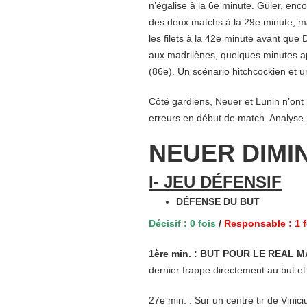
n’égalise à la 6e minute. Güler, enco
des deux matchs à la 29e minute, mai
les filets à la 42e minute avant que
aux madrilènes, quelques minutes ap
(86e). Un scénario hitchcockien et un
Côté gardiens, Neuer et Lunin n’ont
erreurs en début de match. Analyse.
NEUER DIMI
I- JEU DÉFENSIF
DÉFENSE DU BUT
Décisif : 0 fois
/
Responsable : 1 f
1ère min. : BUT POUR LE REAL M
dernier frappe directement au but e
27e min. : Sur un centre tir de Vinic