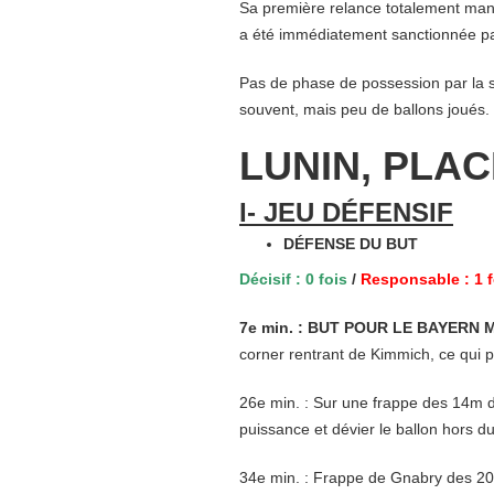
Sa première relance totalement man
a été immédiatement sanctionnée pa
Pas de phase de possession par la su
souvent, mais peu de ballons joués.
LUNIN, PLA
I- JEU DÉFENSIF
DÉFENSE DU BUT
Décisif : 0
fois
/
Responsable : 1 f
7e min. : BUT POUR LE BAYERN M
corner rentrant de Kimmich, ce qui 
26e min. : Sur une frappe des 14m d
puissance et dévier le ballon hors d
34e min. : Frappe de Gnabry des 20m