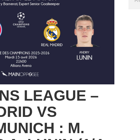
NS LEAGUE –
DRID VS
UNICH : M.