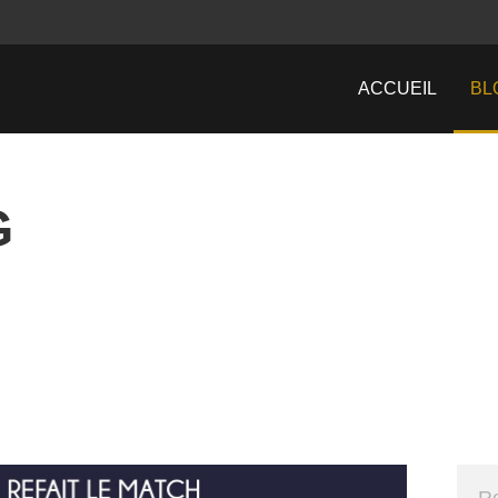
ACCUEIL
BL
G