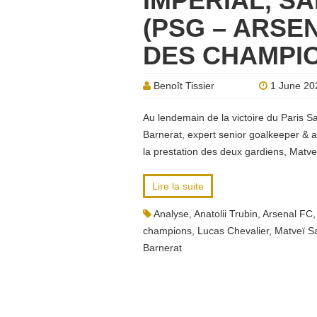
IMPÉRIAL, S
(PSG – ARSEN
DES CHAMPI
Benoît Tissier
1 June 20
Au lendemain de la victoire du Paris S
Barnerat, expert senior goalkeeper & a
la prestation des deux gardiens, Matve
Lire la suite
Analyse
,
Anatolii Trubin
,
Arsenal FC
champions
,
Lucas Chevalier
,
Matveï S
Barnerat