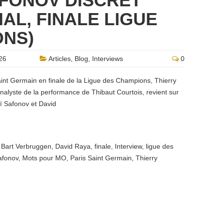
AFONOV DISCRET”
AL, FINALE LIGUE
ONS)
26
Articles
,
Blog
,
Interviews
0
aint Germain en finale de la Ligue des Champions, Thierry
nalyste de la performance de Thibaut Courtois, revient sur
ï Safonov et David
,
Bart Verbruggen
,
David Raya
,
finale
,
Interview
,
ligue des
afonov
,
Mots pour MO
,
Paris Saint Germain
,
Thierry