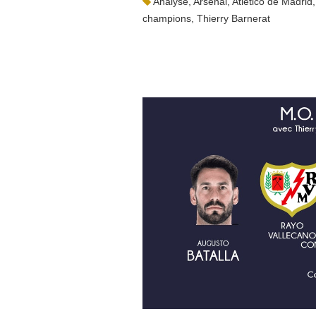
Analyse
,
Arsenal
,
Atletico de Madrid
champions
,
Thierry Barnerat