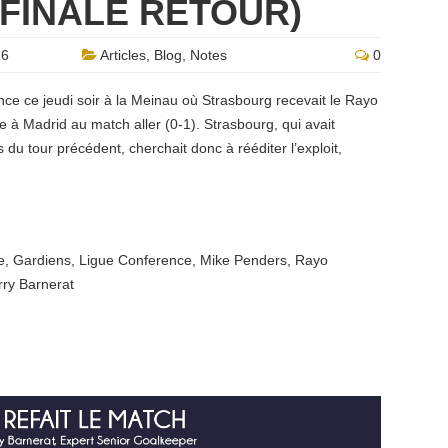
 FINALE RETOUR)
26
Articles
,
Blog
,
Notes
0
nce ce jeudi soir à la Meinau où Strasbourg recevait le Rayo
 à Madrid au match aller (0-1). Strasbourg, qui avait
du tour précédent, cherchait donc à rééditer l’exploit,
e
,
Gardiens
,
Ligue Conference
,
Mike Penders
,
Rayo
rry Barnerat