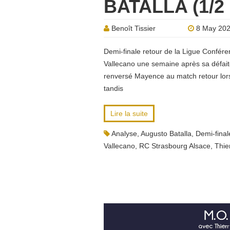
BATALLA (1/2
Benoît Tissier
8 May 20
Demi-finale retour de la Ligue Confére
Vallecano une semaine après sa défaite
renversé Mayence au match retour lors 
tandis
Lire la suite
Analyse
,
Augusto Batalla
,
Demi-final
Vallecano
,
RC Strasbourg Alsace
,
Thie