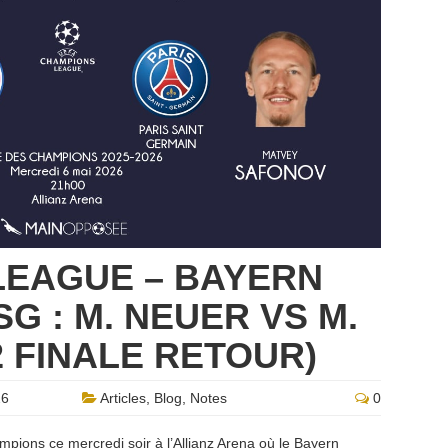
LEAGUE – BAYERN
G : M. NEUER VS M.
2 FINALE RETOUR)
26
Articles
,
Blog
,
Notes
0
mpions ce mercredi soir à l’Allianz Arena où le Bayern