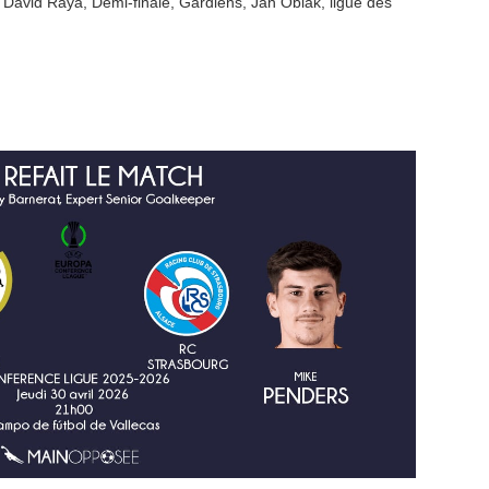
,
David Raya
,
Demi-finale
,
Gardiens
,
Jan Oblak
,
ligue des