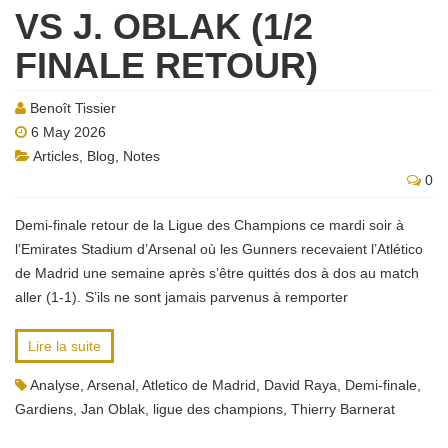
VS J. OBLAK (1/2
FINALE RETOUR)
Benoît Tissier
6 May 2026
Articles
,
Blog
,
Notes
0
Demi-finale retour de la Ligue des Champions ce mardi soir à
l’Emirates Stadium d’Arsenal où les Gunners recevaient l’Atlético
de Madrid une semaine après s’être quittés dos à dos au match
aller (1-1). S’ils ne sont jamais parvenus à remporter
Lire la suite
Analyse
,
Arsenal
,
Atletico de Madrid
,
David Raya
,
Demi-finale
,
Gardiens
,
Jan Oblak
,
ligue des champions
,
Thierry Barnerat