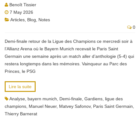
Benoît Tissier
7 May 2026
Articles
,
Blog
,
Notes
0
Demi-finale retour de la Ligue des Champions ce mercredi soir à
l’Allianz Arena où le Bayern Munich recevait le Paris Saint
Germain une semaine après un match aller d’anthologie (5-4) qui
restera longtemps dans les mémoires. Vainqueur au Parc des
Princes, le PSG
Lire la suite
Analyse
,
bayern munich
,
Demi-finale
,
Gardiens
,
ligue des
champions
,
Manuel Neuer
,
Matvey Safonov
,
Paris Saint Germain
,
Thierry Barnerat