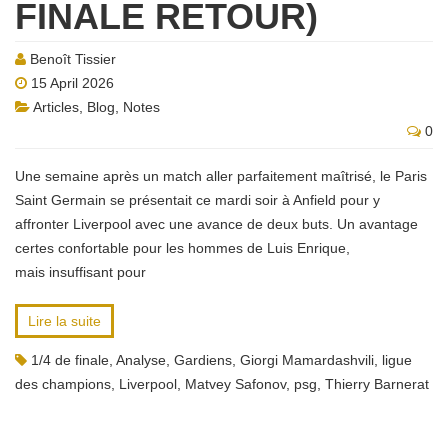
FINALE RETOUR)
Benoît Tissier
15 April 2026
Articles
,
Blog
,
Notes
0
Une semaine après un match aller parfaitement maîtrisé, le Paris
Saint Germain se présentait ce mardi soir à Anfield pour y
affronter Liverpool avec une avance de deux buts. Un avantage
certes confortable pour les hommes de Luis Enrique,
mais insuffisant pour
Lire la suite
1/4 de finale
,
Analyse
,
Gardiens
,
Giorgi Mamardashvili
,
ligue
des champions
,
Liverpool
,
Matvey Safonov
,
psg
,
Thierry Barnerat