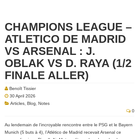
CHAMPIONS LEAGUE –
ATLETICO DE MADRID
VS ARSENAL : J.
OBLAK VS D. RAYA (1/2
FINALE ALLER)
Benoît Tissier
30 April 2026
Articles
,
Blog
,
Notes
0
Au lendemain de l’incroyable rencontre entre le PSG et le Bayern
Munich (5 buts à 4), l’Atlético de Madrid recevait Arsenal ce