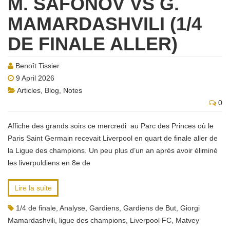
M. SAFONOV VS G.
MAMARDASHVILI (1/4
DE FINALE ALLER)
Benoît Tissier
9 April 2026
Articles
,
Blog
,
Notes
0
Affiche des grands soirs ce mercredi au Parc des Princes où le
Paris Saint Germain recevait Liverpool en quart de finale aller de
la Ligue des champions. Un peu plus d’un an après avoir éliminé
les liverpuldiens en 8e de
Lire la suite
1/4 de finale
,
Analyse
,
Gardiens
,
Gardiens de But
,
Giorgi
Mamardashvili
,
ligue des champions
,
Liverpool FC
,
Matvey