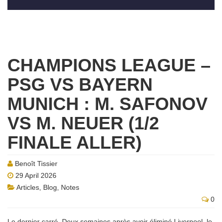
CHAMPIONS LEAGUE –
PSG VS BAYERN
MUNICH : M. SAFONOV
VS M. NEUER (1/2
FINALE ALLER)
Benoît Tissier
29 April 2026
Articles
,
Blog
,
Notes
0
Le dernier carré. Deux semaines après avoir éliminé Liverpool, le