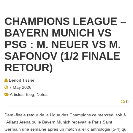
CHAMPIONS LEAGUE –
BAYERN MUNICH VS
PSG : M. NEUER VS M.
SAFONOV (1/2 FINALE
RETOUR)
Benoît Tissier
7 May 2026
Articles
,
Blog
,
Notes
0
Demi-finale retour de la Ligue des Champions ce mercredi soir à
l’Allianz Arena où le Bayern Munich recevait le Paris Saint
Germain une semaine après un match aller d’anthologie (5-4) qui