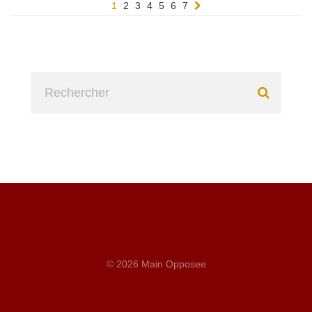
1
2
3
4
5
6
7
© 2026 Main Opposee