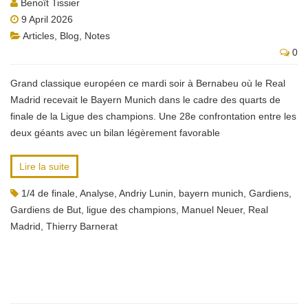
Benoît Tissier
9 April 2026
Articles
,
Blog
,
Notes
0
Grand classique européen ce mardi soir à Bernabeu où le Real
Madrid recevait le Bayern Munich dans le cadre des quarts de
finale de la Ligue des champions. Une 28e confrontation entre les
deux géants avec un bilan légèrement favorable
Lire la suite
1/4 de finale
,
Analyse
,
Andriy Lunin
,
bayern munich
,
Gardiens
,
Gardiens de But
,
ligue des champions
,
Manuel Neuer
,
Real
Madrid
,
Thierry Barnerat