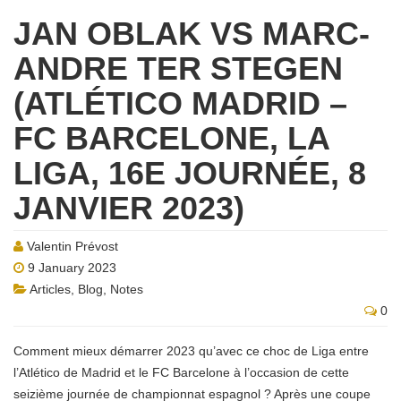
JAN OBLAK VS MARC-
ANDRE TER STEGEN
(ATLÉTICO MADRID –
FC BARCELONE, LA
LIGA, 16E JOURNÉE, 8
JANVIER 2023)
Valentin Prévost
9 January 2023
Articles
,
Blog
,
Notes
0
Comment mieux démarrer 2023 qu’avec ce choc de Liga entre
l’Atlético de Madrid et le FC Barcelone à l’occasion de cette
seizième journée de championnat espagnol ? Après une coupe