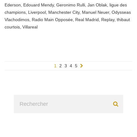
Ederson
,
Edouard Mendy
,
Geronimo Rulli
,
Jan Oblak
,
ligue des
champions
,
Liverpool
,
Manchester City
,
Manuel Neuer
,
Odysseas
Vlachodimos
,
Radio Main Opposée
,
Real Madrid
,
Replay
,
thibaut
courtois
,
Villareal
1
2
3
4
5