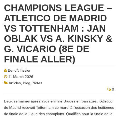
CHAMPIONS LEAGUE –
ATLETICO DE MADRID
VS TOTTENHAM : JAN
OBLAK VS A. KINSKY &
G. VICARIO (8E DE
FINALE ALLER)
Benoît Tissier
11 March 2026
Articles
,
Blog
,
Notes
0
Deux semaines après avoir éliminé Bruges en barrages, l’Atletico
de Madrid recevait Tottenham ce mardi à l’occasion des huitièmes
de finale de la Ligue des champions. Qualifiés pour la finale de la