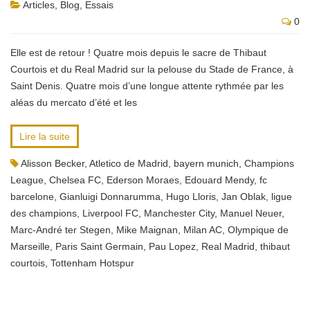
Articles
,
Blog
,
Essais
0
Elle est de retour ! Quatre mois depuis le sacre de Thibaut
Courtois et du Real Madrid sur la pelouse du Stade de France, à
Saint Denis. Quatre mois d’une longue attente rythmée par les
aléas du mercato d’été et les
Lire la suite
Alisson Becker
,
Atletico de Madrid
,
bayern munich
,
Champions
League
,
Chelsea FC
,
Ederson Moraes
,
Edouard Mendy
,
fc
barcelone
,
Gianluigi Donnarumma
,
Hugo Lloris
,
Jan Oblak
,
ligue
des champions
,
Liverpool FC
,
Manchester City
,
Manuel Neuer
,
Marc-André ter Stegen
,
Mike Maignan
,
Milan AC
,
Olympique de
Marseille
,
Paris Saint Germain
,
Pau Lopez
,
Real Madrid
,
thibaut
courtois
,
Tottenham Hotspur