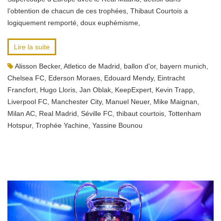
l’obtention de chacun de ces trophées, Thibaut Courtois a
logiquement remporté, doux euphémisme,
Lire la suite
Alisson Becker
,
Atletico de Madrid
,
ballon d'or
,
bayern munich
,
Chelsea FC
,
Ederson Moraes
,
Edouard Mendy
,
Eintracht
Francfort
,
Hugo Lloris
,
Jan Oblak
,
KeepExpert
,
Kevin Trapp
,
Liverpool FC
,
Manchester City
,
Manuel Neuer
,
Mike Maignan
,
Milan AC
,
Real Madrid
,
Séville FC
,
thibaut courtois
,
Tottenham
Hotspur
,
Trophée Yachine
,
Yassine Bounou