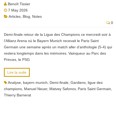
Benoît Tissier
7 May 2026
Articles
,
Blog
,
Notes
0
Demi-finale retour de la Ligue des Champions ce mercredi soir à
l’Allianz Arena où le Bayern Munich recevait le Paris Saint
Germain une semaine après un match aller d’anthologie (5-4) qui
restera longtemps dans les mémoires. Vainqueur au Parc des
Princes, le PSG
Lire la suite
Analyse
,
bayern munich
,
Demi-finale
,
Gardiens
,
ligue des
champions
,
Manuel Neuer
,
Matvey Safonov
,
Paris Saint Germain
,
Thierry Barnerat