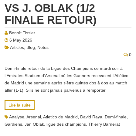
VS J. OBLAK (1/2
FINALE RETOUR)
Benoît Tissier
6 May 2026
Articles
,
Blog
,
Notes
0
Demi-finale retour de la Ligue des Champions ce mardi soir à
l’Emirates Stadium d’Arsenal où les Gunners recevaient l’Atlético
de Madrid une semaine après s’être quittés dos à dos au match
aller (1-1). S’ils ne sont jamais parvenus à remporter
Lire la suite
Analyse
,
Arsenal
,
Atletico de Madrid
,
David Raya
,
Demi-finale
,
Gardiens
,
Jan Oblak
,
ligue des champions
,
Thierry Barnerat