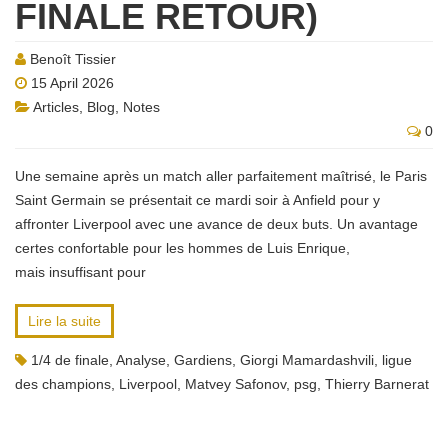
FINALE RETOUR)
Benoît Tissier
15 April 2026
Articles
,
Blog
,
Notes
0
Une semaine après un match aller parfaitement maîtrisé, le Paris
Saint Germain se présentait ce mardi soir à Anfield pour y
affronter Liverpool avec une avance de deux buts. Un avantage
certes confortable pour les hommes de Luis Enrique,
mais insuffisant pour
Lire la suite
1/4 de finale
,
Analyse
,
Gardiens
,
Giorgi Mamardashvili
,
ligue
des champions
,
Liverpool
,
Matvey Safonov
,
psg
,
Thierry Barnerat