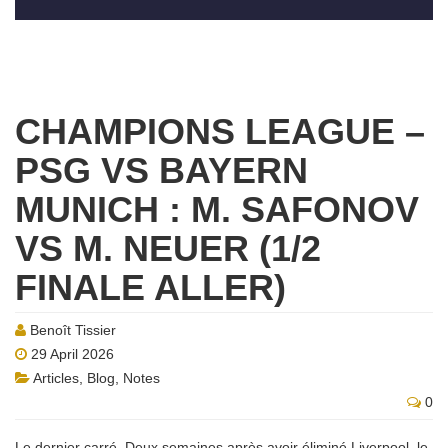
CHAMPIONS LEAGUE –
PSG VS BAYERN
MUNICH : M. SAFONOV
VS M. NEUER (1/2
FINALE ALLER)
Benoît Tissier
29 April 2026
Articles
,
Blog
,
Notes
0
Le dernier carré. Deux semaines après avoir éliminé Liverpool, le