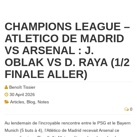
CHAMPIONS LEAGUE –
ATLETICO DE MADRID
VS ARSENAL : J.
OBLAK VS D. RAYA (1/2
FINALE ALLER)
Benoît Tissier
30 April 2026
Articles
,
Blog
,
Notes
0
Au lendemain de l’incroyable rencontre entre le PSG et le Bayern
Munich (5 buts à 4), l’Atlético de Madrid recevait Arsenal ce