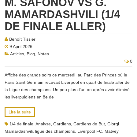
M. SAFONOV VS G.
MAMARDASHVILI (1/4
DE FINALE ALLER)
Benoît Tissier
9 April 2026
Articles
,
Blog
,
Notes
0
Affiche des grands soirs ce mercredi au Parc des Princes où le
Paris Saint Germain recevait Liverpool en quart de finale aller de
la Ligue des champions. Un peu plus d’un an après avoir éliminé
les liverpuldiens en 8e de
Lire la suite
1/4 de finale
,
Analyse
,
Gardiens
,
Gardiens de But
,
Giorgi
Mamardashvili
,
ligue des champions
,
Liverpool FC
,
Matvey