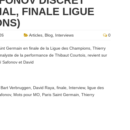
AFONOV DISCRET”
AL, FINALE LIGUE
ONS)
26
Articles
,
Blog
,
Interviews
0
aint Germain en finale de la Ligue des Champions, Thierry
nalyste de la performance de Thibaut Courtois, revient sur
ï Safonov et David
,
Bart Verbruggen
,
David Raya
,
finale
,
Interview
,
ligue des
afonov
,
Mots pour MO
,
Paris Saint Germain
,
Thierry