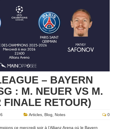
LEAGUE – BAYERN
G : M. NEUER VS M.
2 FINALE RETOUR)
26
Articles
,
Blog
,
Notes
0
mpions ce mercredi soir à l’Allianz Arena où le Bayern