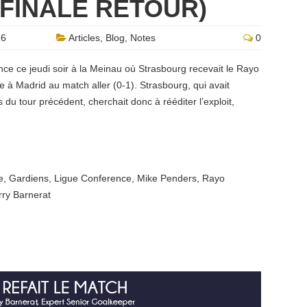
 FINALE RETOUR)
26
Articles
,
Blog
,
Notes
0
nce ce jeudi soir à la Meinau où Strasbourg recevait le Rayo
 à Madrid au match aller (0-1). Strasbourg, qui avait
du tour précédent, cherchait donc à rééditer l’exploit,
e
,
Gardiens
,
Ligue Conference
,
Mike Penders
,
Rayo
rry Barnerat