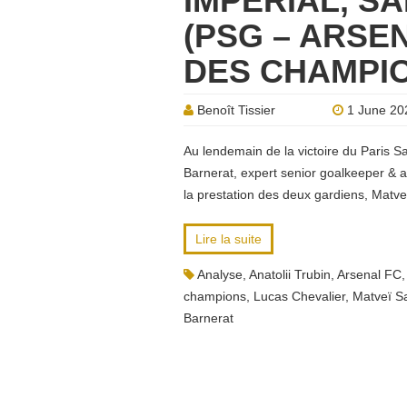
IMPÉRIAL, S
(PSG – ARSEN
DES CHAMPI
Benoît Tissier
1 June 20
Au lendemain de la victoire du Paris S
Barnerat, expert senior goalkeeper & a
la prestation des deux gardiens, Matve
Lire la suite
Analyse
,
Anatolii Trubin
,
Arsenal FC
champions
,
Lucas Chevalier
,
Matveï S
Barnerat