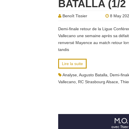
BATALLA (1/2
Benoît Tissier
8 May 20
Demi-finale retour de la Ligue Confére
Vallecano une semaine après sa défaite
renversé Mayence au match retour lors 
tandis
Lire la suite
Analyse
,
Augusto Batalla
,
Demi-final
Vallecano
,
RC Strasbourg Alsace
,
Thie