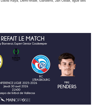
,
David Raya
,
Demi-finale
,
Gardiens
,
Jan Oblak
,
ligue des