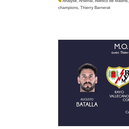
Analyse
,
Arsenal
,
Atletico de Madrid
champions
,
Thierry Barnerat