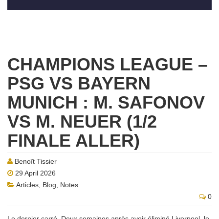
CHAMPIONS LEAGUE –
PSG VS BAYERN
MUNICH : M. SAFONOV
VS M. NEUER (1/2
FINALE ALLER)
Benoît Tissier
29 April 2026
Articles
,
Blog
,
Notes
0
Le dernier carré. Deux semaines après avoir éliminé Liverpool, le