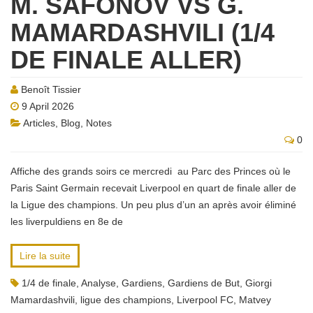
M. SAFONOV VS G.
MAMARDASHVILI (1/4
DE FINALE ALLER)
Benoît Tissier
9 April 2026
Articles
,
Blog
,
Notes
0
Affiche des grands soirs ce mercredi au Parc des Princes où le
Paris Saint Germain recevait Liverpool en quart de finale aller de
la Ligue des champions. Un peu plus d’un an après avoir éliminé
les liverpuldiens en 8e de
Lire la suite
1/4 de finale
,
Analyse
,
Gardiens
,
Gardiens de But
,
Giorgi
Mamardashvili
,
ligue des champions
,
Liverpool FC
,
Matvey