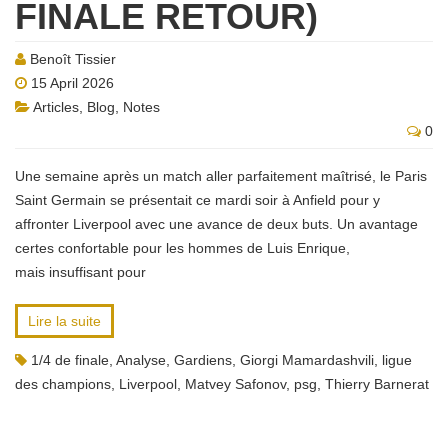
FINALE RETOUR)
Benoît Tissier
15 April 2026
Articles
,
Blog
,
Notes
0
Une semaine après un match aller parfaitement maîtrisé, le Paris
Saint Germain se présentait ce mardi soir à Anfield pour y
affronter Liverpool avec une avance de deux buts. Un avantage
certes confortable pour les hommes de Luis Enrique,
mais insuffisant pour
Lire la suite
1/4 de finale
,
Analyse
,
Gardiens
,
Giorgi Mamardashvili
,
ligue
des champions
,
Liverpool
,
Matvey Safonov
,
psg
,
Thierry Barnerat