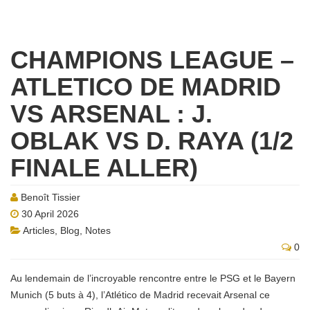
CHAMPIONS LEAGUE –
ATLETICO DE MADRID
VS ARSENAL : J.
OBLAK VS D. RAYA (1/2
FINALE ALLER)
Benoît Tissier
30 April 2026
Articles
,
Blog
,
Notes
0
Au lendemain de l’incroyable rencontre entre le PSG et le Bayern
Munich (5 buts à 4), l’Atlético de Madrid recevait Arsenal ce