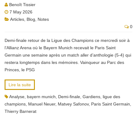
Benoît Tissier
7 May 2026
Articles
,
Blog
,
Notes
0
Demi-finale retour de la Ligue des Champions ce mercredi soir à
l’Allianz Arena où le Bayern Munich recevait le Paris Saint
Germain une semaine après un match aller d’anthologie (5-4) qui
restera longtemps dans les mémoires. Vainqueur au Parc des
Princes, le PSG
Lire la suite
Analyse
,
bayern munich
,
Demi-finale
,
Gardiens
,
ligue des
champions
,
Manuel Neuer
,
Matvey Safonov
,
Paris Saint Germain
,
Thierry Barnerat