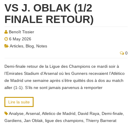
VS J. OBLAK (1/2
FINALE RETOUR)
Benoît Tissier
6 May 2026
Articles
,
Blog
,
Notes
0
Demi-finale retour de la Ligue des Champions ce mardi soir à
l’Emirates Stadium d’Arsenal où les Gunners recevaient l’Atlético
de Madrid une semaine après s’être quittés dos à dos au match
aller (1-1). S’ils ne sont jamais parvenus à remporter
Lire la suite
Analyse
,
Arsenal
,
Atletico de Madrid
,
David Raya
,
Demi-finale
,
Gardiens
,
Jan Oblak
,
ligue des champions
,
Thierry Barnerat