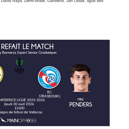
,
David Raya
,
Demi-finale
,
Gardiens
,
Jan Oblak
,
ligue des