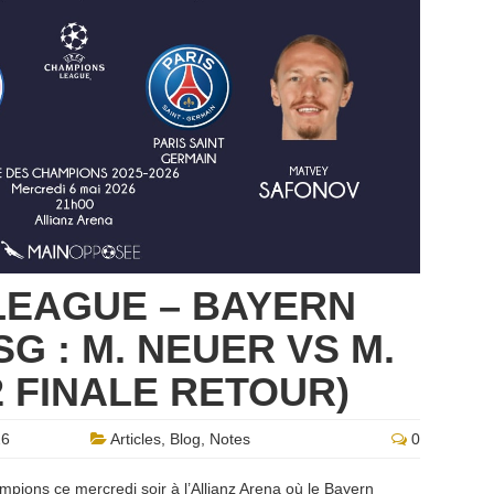
LEAGUE – BAYERN
G : M. NEUER VS M.
2 FINALE RETOUR)
26
Articles
,
Blog
,
Notes
0
mpions ce mercredi soir à l’Allianz Arena où le Bayern