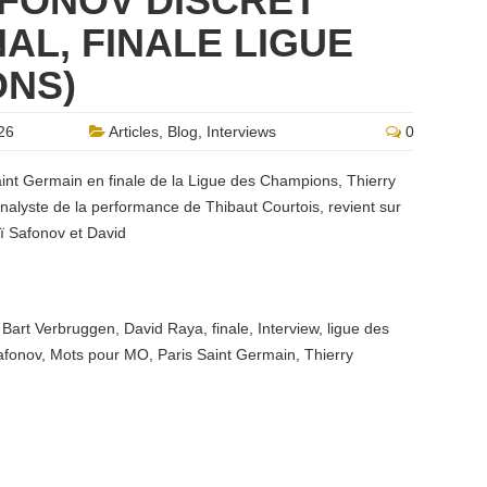
AFONOV DISCRET”
AL, FINALE LIGUE
ONS)
26
Articles
,
Blog
,
Interviews
0
aint Germain en finale de la Ligue des Champions, Thierry
nalyste de la performance de Thibaut Courtois, revient sur
ï Safonov et David
,
Bart Verbruggen
,
David Raya
,
finale
,
Interview
,
ligue des
afonov
,
Mots pour MO
,
Paris Saint Germain
,
Thierry