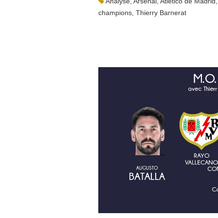
Analyse
,
Arsenal
,
Atletico de Madrid
champions
,
Thierry Barnerat