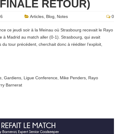
 FINALE RETOUR)
26
Articles
,
Blog
,
Notes
0
nce ce jeudi soir à la Meinau où Strasbourg recevait le Rayo
 à Madrid au match aller (0-1). Strasbourg, qui avait
du tour précédent, cherchait donc à rééditer l’exploit,
e
,
Gardiens
,
Ligue Conference
,
Mike Penders
,
Rayo
rry Barnerat