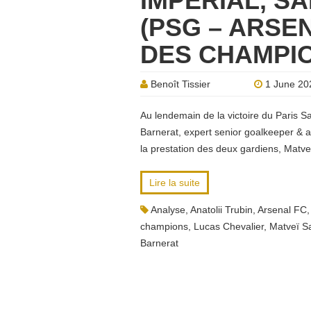
IMPÉRIAL, S
(PSG – ARSEN
DES CHAMPI
Benoît Tissier
1 June 20
Au lendemain de la victoire du Paris S
Barnerat, expert senior goalkeeper & a
la prestation des deux gardiens, Matve
Lire la suite
Analyse
,
Anatolii Trubin
,
Arsenal FC
champions
,
Lucas Chevalier
,
Matveï S
Barnerat