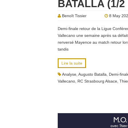
BATALLA (1/2
Benoît Tissier
8 May 20
Demi-finale retour de la Ligue Confére
Vallecano une semaine après sa défaite
renversé Mayence au match retour lors 
tandis
Lire la suite
Analyse
,
Augusto Batalla
,
Demi-final
Vallecano
,
RC Strasbourg Alsace
,
Thie