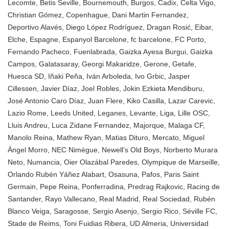
Lecomte
,
Betis Seville
,
Bournemouth
,
Burgos
,
Cadix
,
Celta Vigo
,
Christian Gómez
,
Copenhague
,
Dani Martin Fernandez
,
Deportivo Alavés
,
Diego López Rodríguez
,
Dragan Rosić
,
Eibar
,
Elche
,
Espagne
,
Espanyol Barcelone
,
fc barcelone
,
FC Porto
,
Fernando Pacheco
,
Fuenlabrada
,
Gaizka Ayesa Burgui
,
Gaizka
Campos
,
Galatasaray
,
Georgi Makaridze
,
Gerone
,
Getafe
,
Huesca SD
,
Iñaki Peña
,
Iván Arboleda
,
Ivo Grbic
,
Jasper
Cillessen
,
Javier Díaz
,
Joel Robles
,
Jokin Ezkieta Mendiburu
,
José Antonio Caro Díaz
,
Juan Flere
,
Kiko Casilla
,
Lazar Carevic
,
Lazio Rome
,
Leeds United
,
Leganes
,
Levante
,
Liga
,
Lille OSC
,
Lluis Andreu
,
Luca Zidane Fernandez
,
Majorque
,
Malaga CF
,
Manolo Reina
,
Mathew Ryan
,
Matias Dituro
,
Mercato
,
Miguel
Ángel Morro
,
NEC Nimègue
,
Newell’s Old Boys
,
Norberto Murara
Neto
,
Numancia
,
Oier Olazábal Paredes
,
Olympique de Marseille
,
Orlando Rubén Yáñez Alabart
,
Osasuna
,
Pafos
,
Paris Saint
Germain
,
Pepe Reina
,
Ponferradina
,
Predrag Rajkovic
,
Racing de
Santander
,
Rayo Vallecano
,
Real Madrid
,
Real Sociedad
,
Rubén
Blanco Veiga
,
Saragosse
,
Sergio Asenjo
,
Sergio Rico
,
Séville FC
,
Stade de Reims
,
Toni Fuidias Ribera
,
UD Almeria
,
Universidad