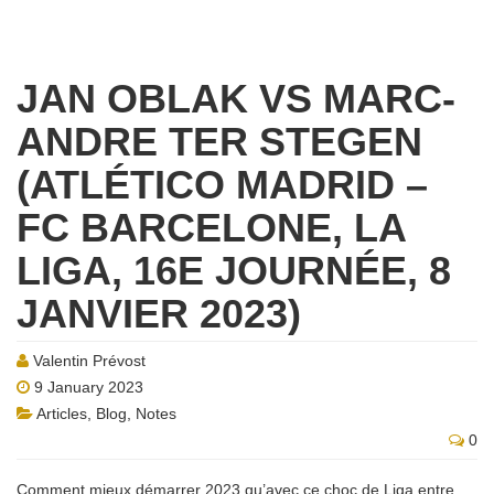
JAN OBLAK VS MARC-
ANDRE TER STEGEN
(ATLÉTICO MADRID –
FC BARCELONE, LA
LIGA, 16E JOURNÉE, 8
JANVIER 2023)
Valentin Prévost
9 January 2023
Articles
,
Blog
,
Notes
0
Comment mieux démarrer 2023 qu’avec ce choc de Liga entre