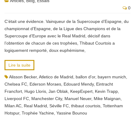
Articles
,
Blog
,
Essais
0
C’était une évidence. Vainqueur de la Supercoupe d’Espagne, du
championnat d’Espagne, de la Ligue des Champions et de la
Supercoupe d’Europe avec le Real Madrid, décisif dans
l’obtention de chacun de ces trophées, Thibaut Courtois a
logiquement remporté, doux euphémisme,
Lire la suite
Alisson Becker
,
Atletico de Madrid
,
ballon d'or
,
bayern munich
,
Chelsea FC
,
Ederson Moraes
,
Edouard Mendy
,
Eintracht
Francfort
,
Hugo Lloris
,
Jan Oblak
,
KeepExpert
,
Kevin Trapp
,
Liverpool FC
,
Manchester City
,
Manuel Neuer
,
Mike Maignan
,
Milan AC
,
Real Madrid
,
Séville FC
,
thibaut courtois
,
Tottenham
Hotspur
,
Trophée Yachine
,
Yassine Bounou