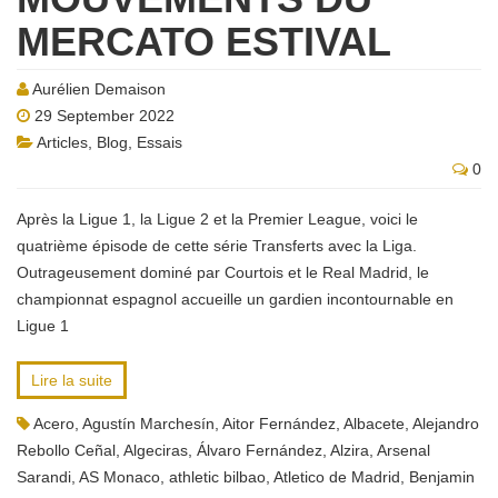
MERCATO ESTIVAL
Aurélien Demaison
29 September 2022
Articles
,
Blog
,
Essais
0
Après la Ligue 1, la Ligue 2 et la Premier League, voici le
quatrième épisode de cette série Transferts avec la Liga.
Outrageusement dominé par Courtois et le Real Madrid, le
championnat espagnol accueille un gardien incontournable en
Ligue 1
Lire la suite
Acero
,
Agustín Marchesín
,
Aitor Fernández
,
Albacete
,
Alejandro
Rebollo Ceñal
,
Algeciras
,
Álvaro Fernández
,
Alzira
,
Arsenal
Sarandi
,
AS Monaco
,
athletic bilbao
,
Atletico de Madrid
,
Benjamin