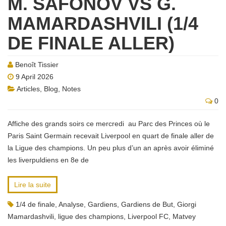
M. SAFONOV VS G.
MAMARDASHVILI (1/4
DE FINALE ALLER)
Benoît Tissier
9 April 2026
Articles
,
Blog
,
Notes
0
Affiche des grands soirs ce mercredi au Parc des Princes où le
Paris Saint Germain recevait Liverpool en quart de finale aller de
la Ligue des champions. Un peu plus d’un an après avoir éliminé
les liverpuldiens en 8e de
Lire la suite
1/4 de finale
,
Analyse
,
Gardiens
,
Gardiens de But
,
Giorgi
Mamardashvili
,
ligue des champions
,
Liverpool FC
,
Matvey