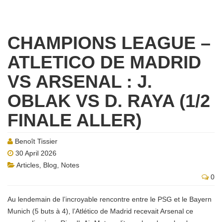
CHAMPIONS LEAGUE –
ATLETICO DE MADRID
VS ARSENAL : J.
OBLAK VS D. RAYA (1/2
FINALE ALLER)
Benoît Tissier
30 April 2026
Articles
,
Blog
,
Notes
0
Au lendemain de l’incroyable rencontre entre le PSG et le Bayern
Munich (5 buts à 4), l’Atlético de Madrid recevait Arsenal ce