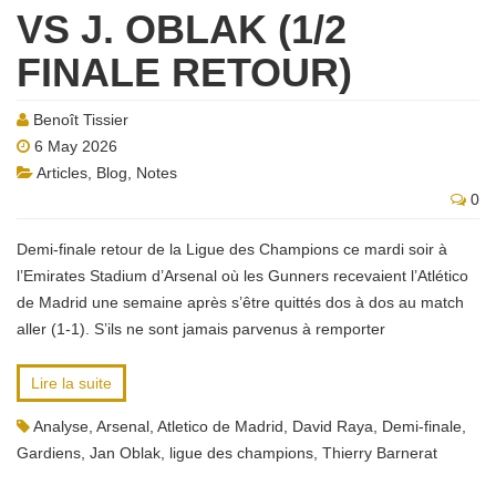
VS J. OBLAK (1/2
FINALE RETOUR)
Benoît Tissier
6 May 2026
Articles
,
Blog
,
Notes
0
Demi-finale retour de la Ligue des Champions ce mardi soir à
l’Emirates Stadium d’Arsenal où les Gunners recevaient l’Atlético
de Madrid une semaine après s’être quittés dos à dos au match
aller (1-1). S’ils ne sont jamais parvenus à remporter
Lire la suite
Analyse
,
Arsenal
,
Atletico de Madrid
,
David Raya
,
Demi-finale
,
Gardiens
,
Jan Oblak
,
ligue des champions
,
Thierry Barnerat