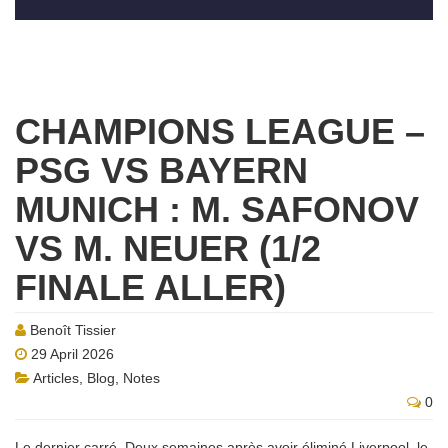
CHAMPIONS LEAGUE –
PSG VS BAYERN
MUNICH : M. SAFONOV
VS M. NEUER (1/2
FINALE ALLER)
Benoît Tissier
29 April 2026
Articles
,
Blog
,
Notes
0
Le dernier carré. Deux semaines après avoir éliminé Liverpool, le