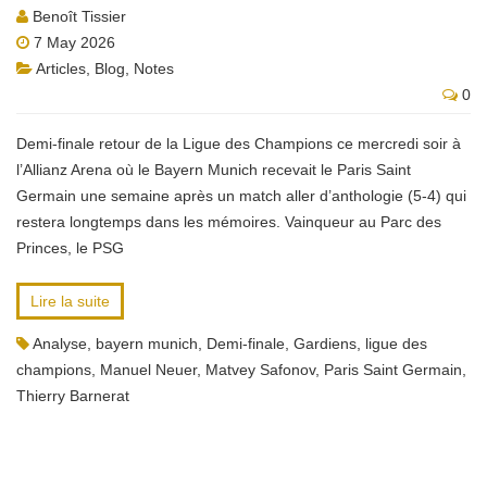
Benoît Tissier
7 May 2026
Articles
,
Blog
,
Notes
0
Demi-finale retour de la Ligue des Champions ce mercredi soir à
l’Allianz Arena où le Bayern Munich recevait le Paris Saint
Germain une semaine après un match aller d’anthologie (5-4) qui
restera longtemps dans les mémoires. Vainqueur au Parc des
Princes, le PSG
Lire la suite
Analyse
,
bayern munich
,
Demi-finale
,
Gardiens
,
ligue des
champions
,
Manuel Neuer
,
Matvey Safonov
,
Paris Saint Germain
,
Thierry Barnerat