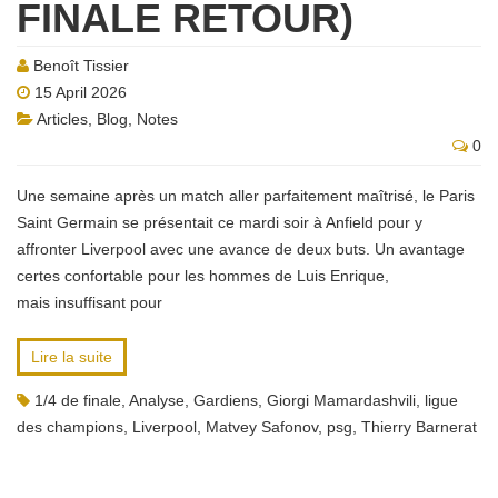
FINALE RETOUR)
Benoît Tissier
15 April 2026
Articles
,
Blog
,
Notes
0
Une semaine après un match aller parfaitement maîtrisé, le Paris
Saint Germain se présentait ce mardi soir à Anfield pour y
affronter Liverpool avec une avance de deux buts. Un avantage
certes confortable pour les hommes de Luis Enrique,
mais insuffisant pour
Lire la suite
1/4 de finale
,
Analyse
,
Gardiens
,
Giorgi Mamardashvili
,
ligue
des champions
,
Liverpool
,
Matvey Safonov
,
psg
,
Thierry Barnerat