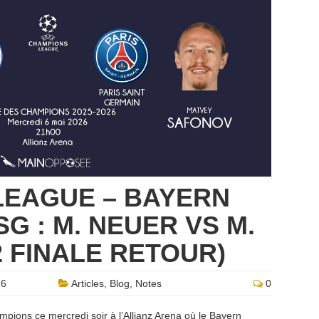
LEAGUE – BAYERN
G : M. NEUER VS M.
2 FINALE RETOUR)
26
Articles
,
Blog
,
Notes
0
mpions ce mercredi soir à l’Allianz Arena où le Bayern