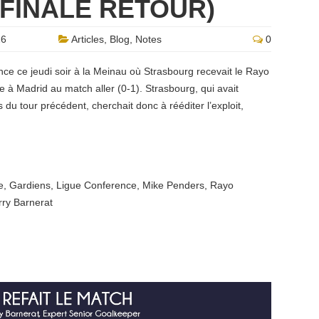
 FINALE RETOUR)
26
Articles
,
Blog
,
Notes
0
nce ce jeudi soir à la Meinau où Strasbourg recevait le Rayo
 à Madrid au match aller (0-1). Strasbourg, qui avait
du tour précédent, cherchait donc à rééditer l’exploit,
e
,
Gardiens
,
Ligue Conference
,
Mike Penders
,
Rayo
rry Barnerat