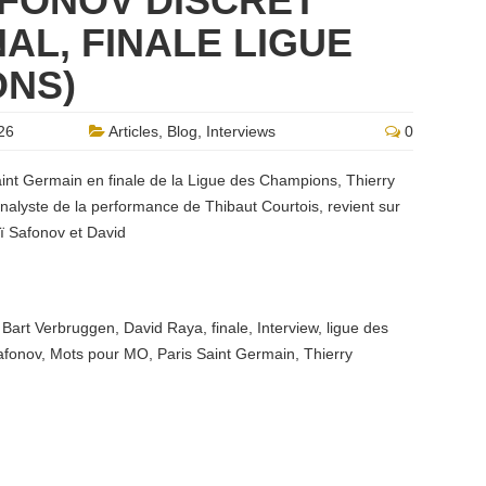
AFONOV DISCRET”
AL, FINALE LIGUE
ONS)
26
Articles
,
Blog
,
Interviews
0
aint Germain en finale de la Ligue des Champions, Thierry
nalyste de la performance de Thibaut Courtois, revient sur
ï Safonov et David
,
Bart Verbruggen
,
David Raya
,
finale
,
Interview
,
ligue des
afonov
,
Mots pour MO
,
Paris Saint Germain
,
Thierry