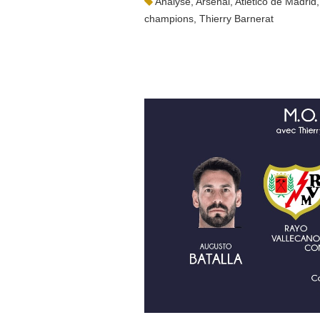
Analyse
,
Arsenal
,
Atletico de Madrid
champions
,
Thierry Barnerat