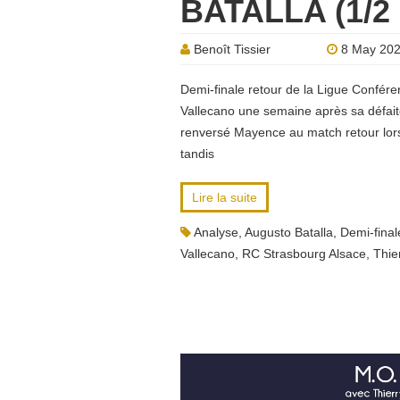
BATALLA (1/2
Benoît Tissier
8 May 20
Demi-finale retour de la Ligue Confére
Vallecano une semaine après sa défaite
renversé Mayence au match retour lors 
tandis
Lire la suite
Analyse
,
Augusto Batalla
,
Demi-final
Vallecano
,
RC Strasbourg Alsace
,
Thie