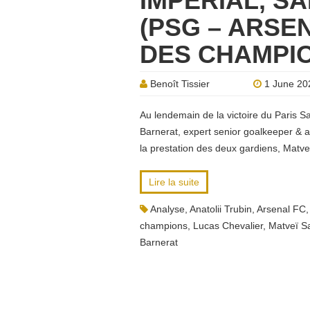
IMPÉRIAL, S
(PSG – ARSEN
DES CHAMPI
Benoît Tissier
1 June 20
Au lendemain de la victoire du Paris S
Barnerat, expert senior goalkeeper & a
la prestation des deux gardiens, Matve
Lire la suite
Analyse
,
Anatolii Trubin
,
Arsenal FC
champions
,
Lucas Chevalier
,
Matveï S
Barnerat