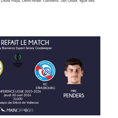
,
David Raya
,
Demi-finale
,
Gardiens
,
Jan Oblak
,
ligue des