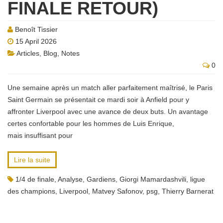
FINALE RETOUR)
Benoît Tissier
15 April 2026
Articles
,
Blog
,
Notes
0
Une semaine après un match aller parfaitement maîtrisé, le Paris
Saint Germain se présentait ce mardi soir à Anfield pour y
affronter Liverpool avec une avance de deux buts. Un avantage
certes confortable pour les hommes de Luis Enrique,
mais insuffisant pour
Lire la suite
1/4 de finale
,
Analyse
,
Gardiens
,
Giorgi Mamardashvili
,
ligue
des champions
,
Liverpool
,
Matvey Safonov
,
psg
,
Thierry Barnerat