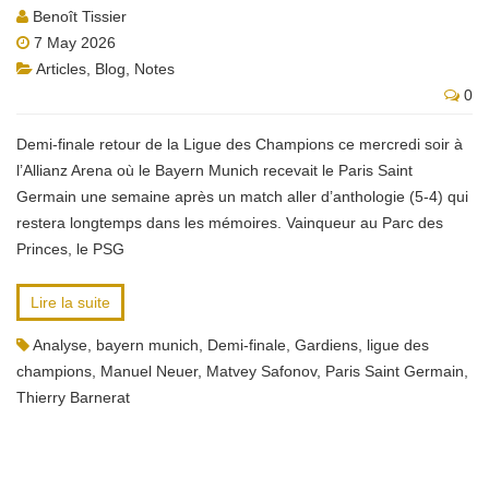
Benoît Tissier
7 May 2026
Articles
,
Blog
,
Notes
0
Demi-finale retour de la Ligue des Champions ce mercredi soir à
l’Allianz Arena où le Bayern Munich recevait le Paris Saint
Germain une semaine après un match aller d’anthologie (5-4) qui
restera longtemps dans les mémoires. Vainqueur au Parc des
Princes, le PSG
Lire la suite
Analyse
,
bayern munich
,
Demi-finale
,
Gardiens
,
ligue des
champions
,
Manuel Neuer
,
Matvey Safonov
,
Paris Saint Germain
,
Thierry Barnerat