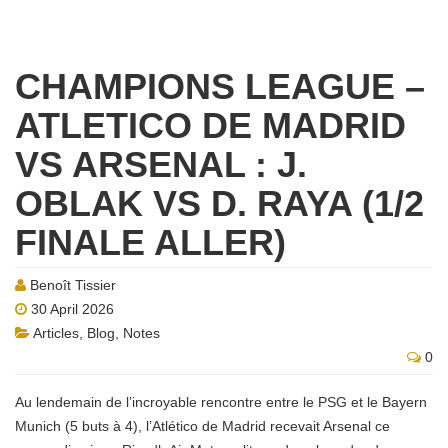
CHAMPIONS LEAGUE –
ATLETICO DE MADRID
VS ARSENAL : J.
OBLAK VS D. RAYA (1/2
FINALE ALLER)
Benoît Tissier
30 April 2026
Articles
,
Blog
,
Notes
0
Au lendemain de l’incroyable rencontre entre le PSG et le Bayern
Munich (5 buts à 4), l’Atlético de Madrid recevait Arsenal ce