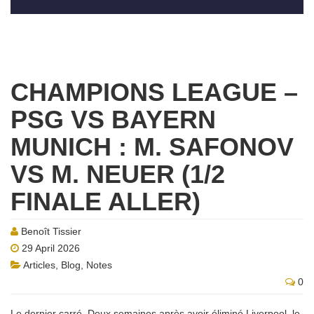
CHAMPIONS LEAGUE –
PSG VS BAYERN
MUNICH : M. SAFONOV
VS M. NEUER (1/2
FINALE ALLER)
Benoît Tissier
29 April 2026
Articles
,
Blog
,
Notes
0
Le dernier carré. Deux semaines après avoir éliminé Liverpool, le