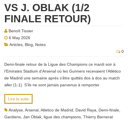
VS J. OBLAK (1/2
FINALE RETOUR)
Benoît Tissier
6 May 2026
Articles
,
Blog
,
Notes
0
Demi-finale retour de la Ligue des Champions ce mardi soir à
l’Emirates Stadium d’Arsenal où les Gunners recevaient l’Atlético
de Madrid une semaine après s’être quittés dos à dos au match
aller (1-1). S’ils ne sont jamais parvenus à remporter
Lire la suite
Analyse
,
Arsenal
,
Atletico de Madrid
,
David Raya
,
Demi-finale
,
Gardiens
,
Jan Oblak
,
ligue des champions
,
Thierry Barnerat