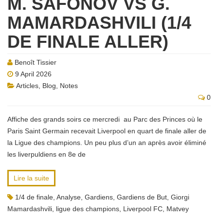
M. SAFONOV VS G.
MAMARDASHVILI (1/4
DE FINALE ALLER)
Benoît Tissier
9 April 2026
Articles
,
Blog
,
Notes
0
Affiche des grands soirs ce mercredi au Parc des Princes où le
Paris Saint Germain recevait Liverpool en quart de finale aller de
la Ligue des champions. Un peu plus d’un an après avoir éliminé
les liverpuldiens en 8e de
Lire la suite
1/4 de finale
,
Analyse
,
Gardiens
,
Gardiens de But
,
Giorgi
Mamardashvili
,
ligue des champions
,
Liverpool FC
,
Matvey