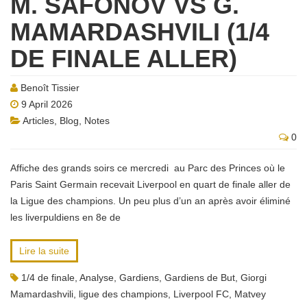
M. SAFONOV VS G.
MAMARDASHVILI (1/4
DE FINALE ALLER)
Benoît Tissier
9 April 2026
Articles
,
Blog
,
Notes
0
Affiche des grands soirs ce mercredi au Parc des Princes où le
Paris Saint Germain recevait Liverpool en quart de finale aller de
la Ligue des champions. Un peu plus d’un an après avoir éliminé
les liverpuldiens en 8e de
Lire la suite
1/4 de finale
,
Analyse
,
Gardiens
,
Gardiens de But
,
Giorgi
Mamardashvili
,
ligue des champions
,
Liverpool FC
,
Matvey