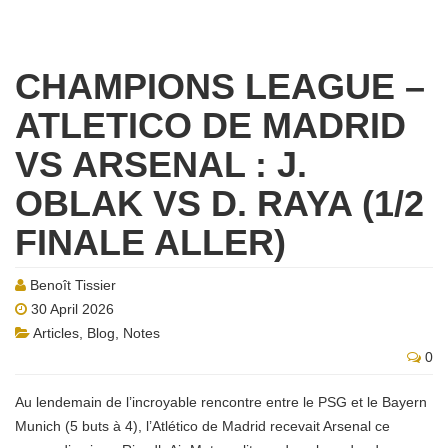
CHAMPIONS LEAGUE –
ATLETICO DE MADRID
VS ARSENAL : J.
OBLAK VS D. RAYA (1/2
FINALE ALLER)
Benoît Tissier
30 April 2026
Articles
,
Blog
,
Notes
0
Au lendemain de l’incroyable rencontre entre le PSG et le Bayern
Munich (5 buts à 4), l’Atlético de Madrid recevait Arsenal ce