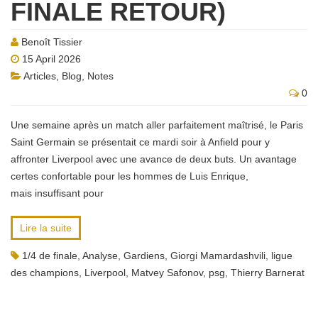
FINALE RETOUR)
Benoît Tissier
15 April 2026
Articles
,
Blog
,
Notes
0
Une semaine après un match aller parfaitement maîtrisé, le Paris
Saint Germain se présentait ce mardi soir à Anfield pour y
affronter Liverpool avec une avance de deux buts. Un avantage
certes confortable pour les hommes de Luis Enrique,
mais insuffisant pour
Lire la suite
1/4 de finale
,
Analyse
,
Gardiens
,
Giorgi Mamardashvili
,
ligue
des champions
,
Liverpool
,
Matvey Safonov
,
psg
,
Thierry Barnerat