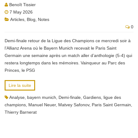
Benoît Tissier
7 May 2026
Articles
,
Blog
,
Notes
0
Demi-finale retour de la Ligue des Champions ce mercredi soir à
l’Allianz Arena où le Bayern Munich recevait le Paris Saint
Germain une semaine après un match aller d’anthologie (5-4) qui
restera longtemps dans les mémoires. Vainqueur au Parc des
Princes, le PSG
Lire la suite
Analyse
,
bayern munich
,
Demi-finale
,
Gardiens
,
ligue des
champions
,
Manuel Neuer
,
Matvey Safonov
,
Paris Saint Germain
,
Thierry Barnerat