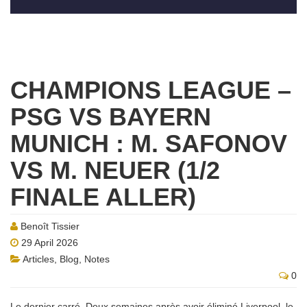
CHAMPIONS LEAGUE –
PSG VS BAYERN
MUNICH : M. SAFONOV
VS M. NEUER (1/2
FINALE ALLER)
Benoît Tissier
29 April 2026
Articles
,
Blog
,
Notes
0
Le dernier carré. Deux semaines après avoir éliminé Liverpool, le