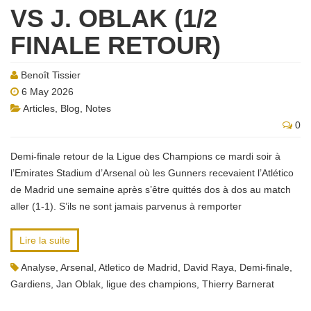
VS J. OBLAK (1/2
FINALE RETOUR)
Benoît Tissier
6 May 2026
Articles
,
Blog
,
Notes
0
Demi-finale retour de la Ligue des Champions ce mardi soir à
l’Emirates Stadium d’Arsenal où les Gunners recevaient l’Atlético
de Madrid une semaine après s’être quittés dos à dos au match
aller (1-1). S’ils ne sont jamais parvenus à remporter
Lire la suite
Analyse
,
Arsenal
,
Atletico de Madrid
,
David Raya
,
Demi-finale
,
Gardiens
,
Jan Oblak
,
ligue des champions
,
Thierry Barnerat