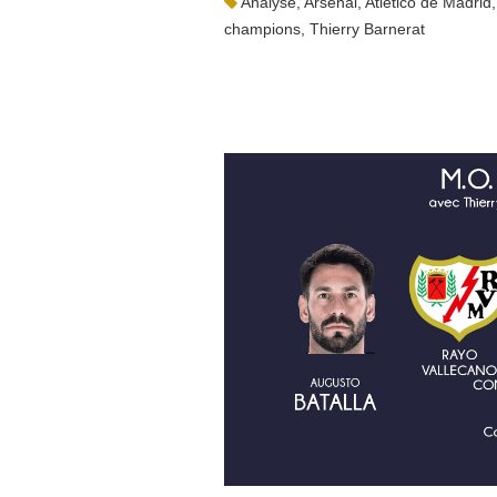
Analyse
,
Arsenal
,
Atletico de Madrid
champions
,
Thierry Barnerat