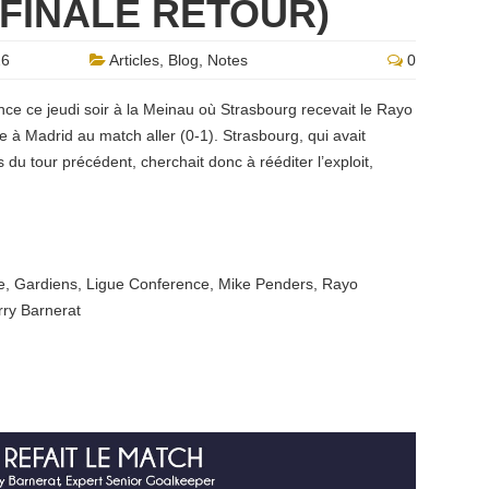
 FINALE RETOUR)
26
Articles
,
Blog
,
Notes
0
nce ce jeudi soir à la Meinau où Strasbourg recevait le Rayo
 à Madrid au match aller (0-1). Strasbourg, qui avait
du tour précédent, cherchait donc à rééditer l’exploit,
e
,
Gardiens
,
Ligue Conference
,
Mike Penders
,
Rayo
rry Barnerat