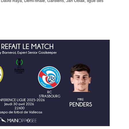
,
David Raya
,
Demi-finale
,
Gardiens
,
Jan Oblak
,
ligue des