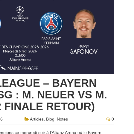
LEAGUE – BAYERN
G : M. NEUER VS M.
2 FINALE RETOUR)
26
Articles
,
Blog
,
Notes
0
mpions ce mercredi soir à l’Allianz Arena où le Bayern