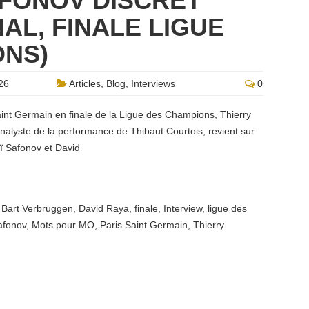
AFONOV DISCRET”
AL, FINALE LIGUE
ONS)
26
Articles
,
Blog
,
Interviews
0
aint Germain en finale de la Ligue des Champions, Thierry
nalyste de la performance de Thibaut Courtois, revient sur
ï Safonov et David
,
Bart Verbruggen
,
David Raya
,
finale
,
Interview
,
ligue des
afonov
,
Mots pour MO
,
Paris Saint Germain
,
Thierry