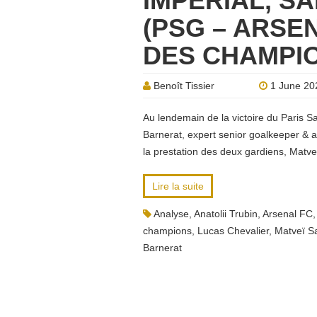
IMPÉRIAL, S
(PSG – ARSEN
DES CHAMPI
Benoît Tissier
1 June 20
Au lendemain de la victoire du Paris S
Barnerat, expert senior goalkeeper & a
la prestation des deux gardiens, Matve
Lire la suite
Analyse
,
Anatolii Trubin
,
Arsenal FC
champions
,
Lucas Chevalier
,
Matveï S
Barnerat