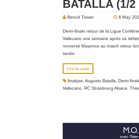
BATALLA (1/2
Benoît Tissier
8 May 20
Demi-finale retour de la Ligue Confére
Vallecano une semaine après sa défaite
renversé Mayence au match retour lors 
tandis
Lire la suite
Analyse
,
Augusto Batalla
,
Demi-final
Vallecano
,
RC Strasbourg Alsace
,
Thie