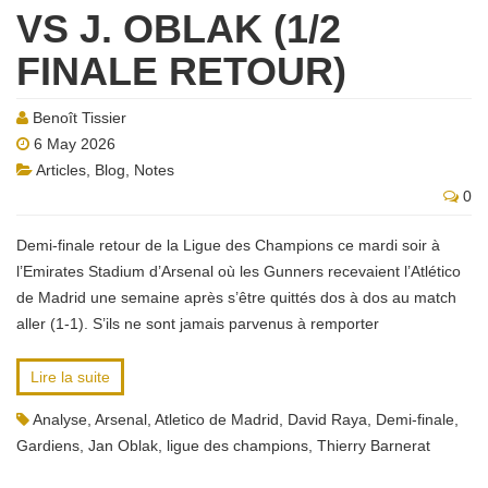
VS J. OBLAK (1/2
FINALE RETOUR)
Benoît Tissier
6 May 2026
Articles
,
Blog
,
Notes
0
Demi-finale retour de la Ligue des Champions ce mardi soir à
l’Emirates Stadium d’Arsenal où les Gunners recevaient l’Atlético
de Madrid une semaine après s’être quittés dos à dos au match
aller (1-1). S’ils ne sont jamais parvenus à remporter
Lire la suite
Analyse
,
Arsenal
,
Atletico de Madrid
,
David Raya
,
Demi-finale
,
Gardiens
,
Jan Oblak
,
ligue des champions
,
Thierry Barnerat