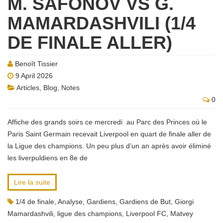
M. SAFONOV VS G.
MAMARDASHVILI (1/4
DE FINALE ALLER)
Benoît Tissier
9 April 2026
Articles
,
Blog
,
Notes
0
Affiche des grands soirs ce mercredi au Parc des Princes où le
Paris Saint Germain recevait Liverpool en quart de finale aller de
la Ligue des champions. Un peu plus d’un an après avoir éliminé
les liverpuldiens en 8e de
Lire la suite
1/4 de finale
,
Analyse
,
Gardiens
,
Gardiens de But
,
Giorgi
Mamardashvili
,
ligue des champions
,
Liverpool FC
,
Matvey