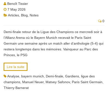
Benoît Tissier
7 May 2026
Articles
,
Blog
,
Notes
0
Demi-finale retour de la Ligue des Champions ce mercredi soir à
l’Allianz Arena où le Bayern Munich recevait le Paris Saint
Germain une semaine après un match aller d’anthologie (5-4) qui
restera longtemps dans les mémoires. Vainqueur au Parc des
Princes, le PSG
Lire la suite
Analyse
,
bayern munich
,
Demi-finale
,
Gardiens
,
ligue des
champions
,
Manuel Neuer
,
Matvey Safonov
,
Paris Saint Germain
,
Thierry Barnerat