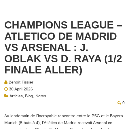
CHAMPIONS LEAGUE –
ATLETICO DE MADRID
VS ARSENAL : J.
OBLAK VS D. RAYA (1/2
FINALE ALLER)
Benoît Tissier
30 April 2026
Articles
,
Blog
,
Notes
0
Au lendemain de l’incroyable rencontre entre le PSG et le Bayern
Munich (5 buts à 4), l’Atlético de Madrid recevait Arsenal ce