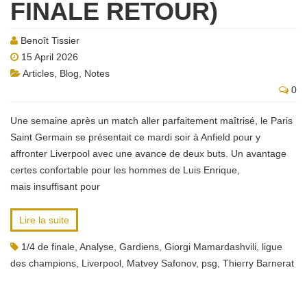
FINALE RETOUR)
Benoît Tissier
15 April 2026
Articles
,
Blog
,
Notes
0
Une semaine après un match aller parfaitement maîtrisé, le Paris
Saint Germain se présentait ce mardi soir à Anfield pour y
affronter Liverpool avec une avance de deux buts. Un avantage
certes confortable pour les hommes de Luis Enrique,
mais insuffisant pour
Lire la suite
1/4 de finale
,
Analyse
,
Gardiens
,
Giorgi Mamardashvili
,
ligue
des champions
,
Liverpool
,
Matvey Safonov
,
psg
,
Thierry Barnerat