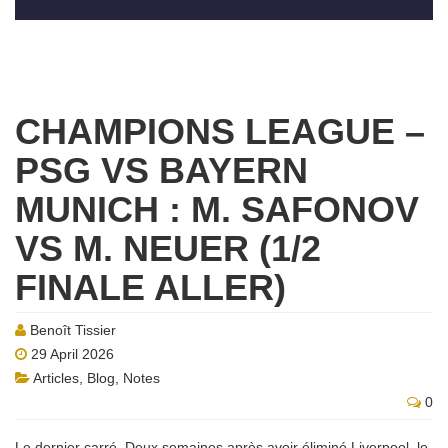
CHAMPIONS LEAGUE –
PSG VS BAYERN
MUNICH : M. SAFONOV
VS M. NEUER (1/2
FINALE ALLER)
Benoît Tissier
29 April 2026
Articles
,
Blog
,
Notes
0
Le dernier carré. Deux semaines après avoir éliminé Liverpool, le