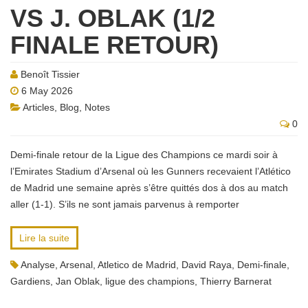
VS J. OBLAK (1/2
FINALE RETOUR)
Benoît Tissier
6 May 2026
Articles
,
Blog
,
Notes
0
Demi-finale retour de la Ligue des Champions ce mardi soir à
l’Emirates Stadium d’Arsenal où les Gunners recevaient l’Atlético
de Madrid une semaine après s’être quittés dos à dos au match
aller (1-1). S’ils ne sont jamais parvenus à remporter
Lire la suite
Analyse
,
Arsenal
,
Atletico de Madrid
,
David Raya
,
Demi-finale
,
Gardiens
,
Jan Oblak
,
ligue des champions
,
Thierry Barnerat