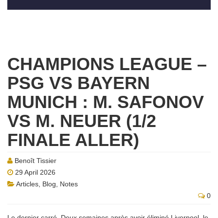
CHAMPIONS LEAGUE –
PSG VS BAYERN
MUNICH : M. SAFONOV
VS M. NEUER (1/2
FINALE ALLER)
Benoît Tissier
29 April 2026
Articles
,
Blog
,
Notes
0
Le dernier carré. Deux semaines après avoir éliminé Liverpool, le