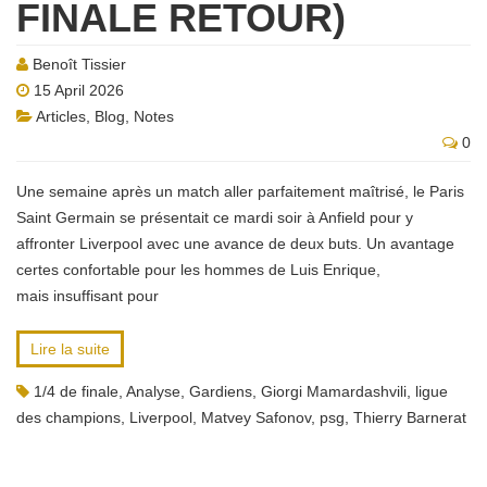
FINALE RETOUR)
Benoît Tissier
15 April 2026
Articles
,
Blog
,
Notes
0
Une semaine après un match aller parfaitement maîtrisé, le Paris
Saint Germain se présentait ce mardi soir à Anfield pour y
affronter Liverpool avec une avance de deux buts. Un avantage
certes confortable pour les hommes de Luis Enrique,
mais insuffisant pour
Lire la suite
1/4 de finale
,
Analyse
,
Gardiens
,
Giorgi Mamardashvili
,
ligue
des champions
,
Liverpool
,
Matvey Safonov
,
psg
,
Thierry Barnerat