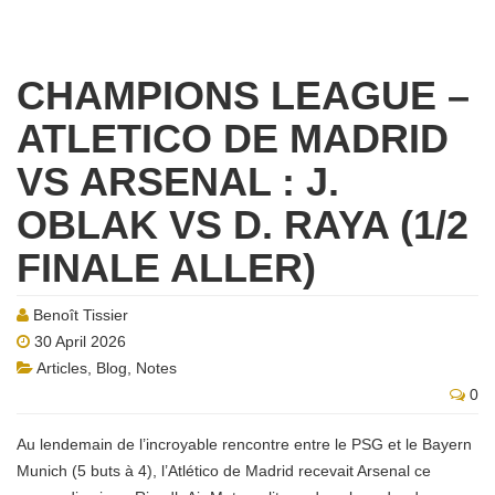
CHAMPIONS LEAGUE –
ATLETICO DE MADRID
VS ARSENAL : J.
OBLAK VS D. RAYA (1/2
FINALE ALLER)
Benoît Tissier
30 April 2026
Articles
,
Blog
,
Notes
0
Au lendemain de l’incroyable rencontre entre le PSG et le Bayern
Munich (5 buts à 4), l’Atlético de Madrid recevait Arsenal ce