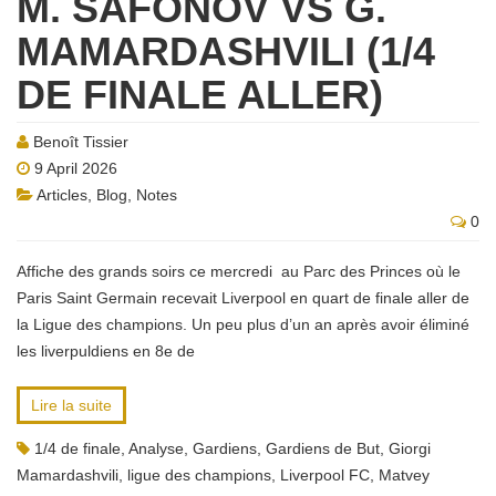
M. SAFONOV VS G.
MAMARDASHVILI (1/4
DE FINALE ALLER)
Benoît Tissier
9 April 2026
Articles
,
Blog
,
Notes
0
Affiche des grands soirs ce mercredi au Parc des Princes où le
Paris Saint Germain recevait Liverpool en quart de finale aller de
la Ligue des champions. Un peu plus d’un an après avoir éliminé
les liverpuldiens en 8e de
Lire la suite
1/4 de finale
,
Analyse
,
Gardiens
,
Gardiens de But
,
Giorgi
Mamardashvili
,
ligue des champions
,
Liverpool FC
,
Matvey