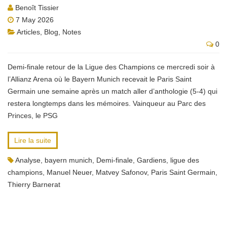
Benoît Tissier
7 May 2026
Articles
,
Blog
,
Notes
0
Demi-finale retour de la Ligue des Champions ce mercredi soir à
l’Allianz Arena où le Bayern Munich recevait le Paris Saint
Germain une semaine après un match aller d’anthologie (5-4) qui
restera longtemps dans les mémoires. Vainqueur au Parc des
Princes, le PSG
Lire la suite
Analyse
,
bayern munich
,
Demi-finale
,
Gardiens
,
ligue des
champions
,
Manuel Neuer
,
Matvey Safonov
,
Paris Saint Germain
,
Thierry Barnerat