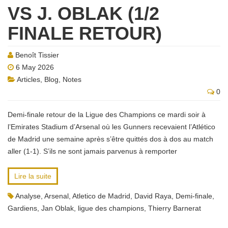
VS J. OBLAK (1/2
FINALE RETOUR)
Benoît Tissier
6 May 2026
Articles
,
Blog
,
Notes
0
Demi-finale retour de la Ligue des Champions ce mardi soir à
l’Emirates Stadium d’Arsenal où les Gunners recevaient l’Atlético
de Madrid une semaine après s’être quittés dos à dos au match
aller (1-1). S’ils ne sont jamais parvenus à remporter
Lire la suite
Analyse
,
Arsenal
,
Atletico de Madrid
,
David Raya
,
Demi-finale
,
Gardiens
,
Jan Oblak
,
ligue des champions
,
Thierry Barnerat