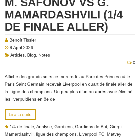
M. SAFONOV VS G.
MAMARDASHVILI (1/4
DE FINALE ALLER)
Benoît Tissier
9 April 2026
Articles
,
Blog
,
Notes
0
Affiche des grands soirs ce mercredi au Parc des Princes où le
Paris Saint Germain recevait Liverpool en quart de finale aller de
la Ligue des champions. Un peu plus d’un an après avoir éliminé
les liverpuldiens en 8e de
Lire la suite
1/4 de finale
,
Analyse
,
Gardiens
,
Gardiens de But
,
Giorgi
Mamardashvili
,
ligue des champions
,
Liverpool FC
,
Matvey