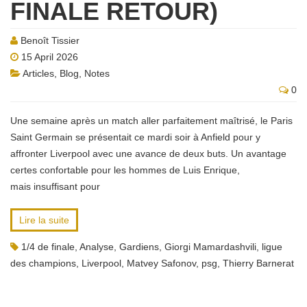
FINALE RETOUR)
Benoît Tissier
15 April 2026
Articles
,
Blog
,
Notes
0
Une semaine après un match aller parfaitement maîtrisé, le Paris
Saint Germain se présentait ce mardi soir à Anfield pour y
affronter Liverpool avec une avance de deux buts. Un avantage
certes confortable pour les hommes de Luis Enrique,
mais insuffisant pour
Lire la suite
1/4 de finale
,
Analyse
,
Gardiens
,
Giorgi Mamardashvili
,
ligue
des champions
,
Liverpool
,
Matvey Safonov
,
psg
,
Thierry Barnerat