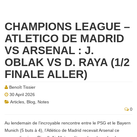
CHAMPIONS LEAGUE –
ATLETICO DE MADRID
VS ARSENAL : J.
OBLAK VS D. RAYA (1/2
FINALE ALLER)
Benoît Tissier
30 April 2026
Articles
,
Blog
,
Notes
0
Au lendemain de l’incroyable rencontre entre le PSG et le Bayern
Munich (5 buts à 4), l’Atlético de Madrid recevait Arsenal ce