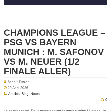
CHAMPIONS LEAGUE –
PSG VS BAYERN
MUNICH : M. SAFONOV
VS M. NEUER (1/2
FINALE ALLER)
Benoît Tissier
29 April 2026
Articles
,
Blog
,
Notes
0
Le dernier carré. Deux semaines après avoir éliminé Liverpool, le