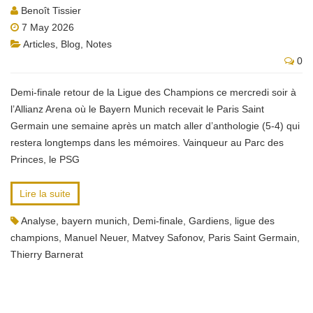
Benoît Tissier
7 May 2026
Articles
,
Blog
,
Notes
0
Demi-finale retour de la Ligue des Champions ce mercredi soir à
l’Allianz Arena où le Bayern Munich recevait le Paris Saint
Germain une semaine après un match aller d’anthologie (5-4) qui
restera longtemps dans les mémoires. Vainqueur au Parc des
Princes, le PSG
Lire la suite
Analyse
,
bayern munich
,
Demi-finale
,
Gardiens
,
ligue des
champions
,
Manuel Neuer
,
Matvey Safonov
,
Paris Saint Germain
,
Thierry Barnerat