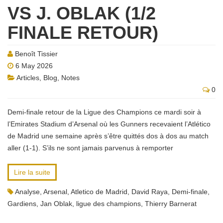
VS J. OBLAK (1/2
FINALE RETOUR)
Benoît Tissier
6 May 2026
Articles
,
Blog
,
Notes
0
Demi-finale retour de la Ligue des Champions ce mardi soir à
l’Emirates Stadium d’Arsenal où les Gunners recevaient l’Atlético
de Madrid une semaine après s’être quittés dos à dos au match
aller (1-1). S’ils ne sont jamais parvenus à remporter
Lire la suite
Analyse
,
Arsenal
,
Atletico de Madrid
,
David Raya
,
Demi-finale
,
Gardiens
,
Jan Oblak
,
ligue des champions
,
Thierry Barnerat