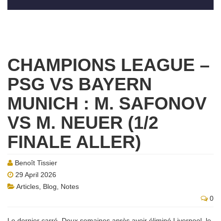
CHAMPIONS LEAGUE –
PSG VS BAYERN
MUNICH : M. SAFONOV
VS M. NEUER (1/2
FINALE ALLER)
Benoît Tissier
29 April 2026
Articles
,
Blog
,
Notes
0
Le dernier carré. Deux semaines après avoir éliminé Liverpool, le