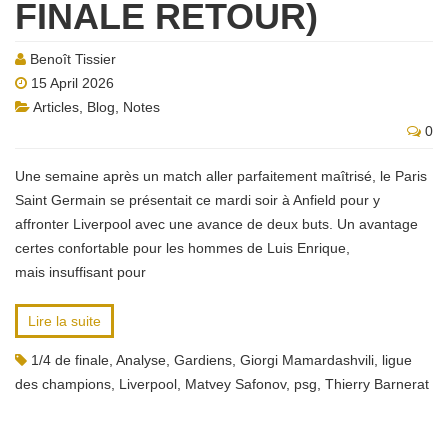
FINALE RETOUR)
Benoît Tissier
15 April 2026
Articles
,
Blog
,
Notes
0
Une semaine après un match aller parfaitement maîtrisé, le Paris
Saint Germain se présentait ce mardi soir à Anfield pour y
affronter Liverpool avec une avance de deux buts. Un avantage
certes confortable pour les hommes de Luis Enrique,
mais insuffisant pour
Lire la suite
1/4 de finale
,
Analyse
,
Gardiens
,
Giorgi Mamardashvili
,
ligue
des champions
,
Liverpool
,
Matvey Safonov
,
psg
,
Thierry Barnerat