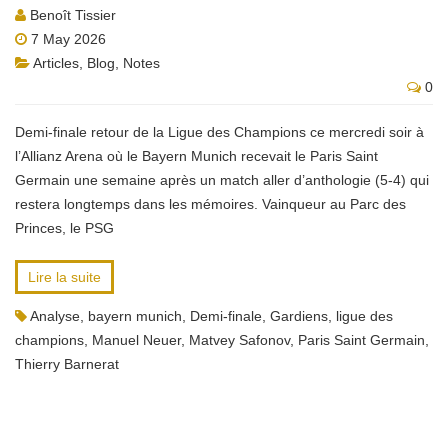
Benoît Tissier
7 May 2026
Articles
,
Blog
,
Notes
0
Demi-finale retour de la Ligue des Champions ce mercredi soir à
l’Allianz Arena où le Bayern Munich recevait le Paris Saint
Germain une semaine après un match aller d’anthologie (5-4) qui
restera longtemps dans les mémoires. Vainqueur au Parc des
Princes, le PSG
Lire la suite
Analyse
,
bayern munich
,
Demi-finale
,
Gardiens
,
ligue des
champions
,
Manuel Neuer
,
Matvey Safonov
,
Paris Saint Germain
,
Thierry Barnerat