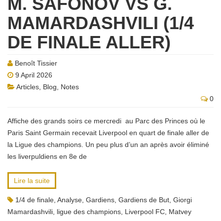
M. SAFONOV VS G.
MAMARDASHVILI (1/4
DE FINALE ALLER)
Benoît Tissier
9 April 2026
Articles
,
Blog
,
Notes
0
Affiche des grands soirs ce mercredi au Parc des Princes où le
Paris Saint Germain recevait Liverpool en quart de finale aller de
la Ligue des champions. Un peu plus d’un an après avoir éliminé
les liverpuldiens en 8e de
Lire la suite
1/4 de finale
,
Analyse
,
Gardiens
,
Gardiens de But
,
Giorgi
Mamardashvili
,
ligue des champions
,
Liverpool FC
,
Matvey