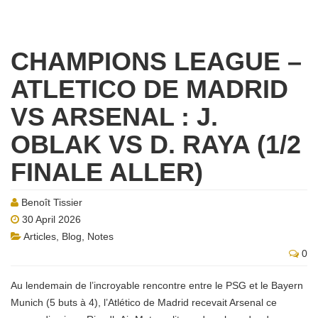
CHAMPIONS LEAGUE –
ATLETICO DE MADRID
VS ARSENAL : J.
OBLAK VS D. RAYA (1/2
FINALE ALLER)
Benoît Tissier
30 April 2026
Articles
,
Blog
,
Notes
0
Au lendemain de l’incroyable rencontre entre le PSG et le Bayern
Munich (5 buts à 4), l’Atlético de Madrid recevait Arsenal ce