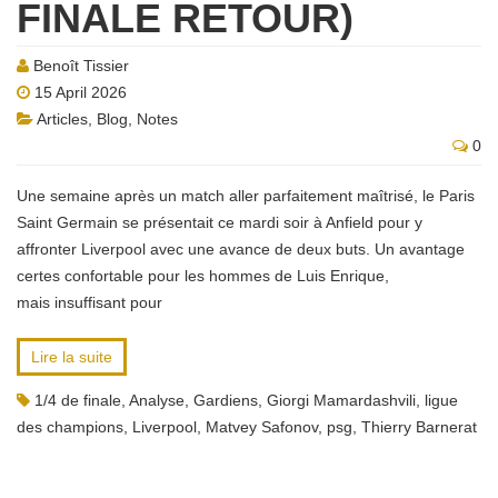
FINALE RETOUR)
Benoît Tissier
15 April 2026
Articles
,
Blog
,
Notes
0
Une semaine après un match aller parfaitement maîtrisé, le Paris
Saint Germain se présentait ce mardi soir à Anfield pour y
affronter Liverpool avec une avance de deux buts. Un avantage
certes confortable pour les hommes de Luis Enrique,
mais insuffisant pour
Lire la suite
1/4 de finale
,
Analyse
,
Gardiens
,
Giorgi Mamardashvili
,
ligue
des champions
,
Liverpool
,
Matvey Safonov
,
psg
,
Thierry Barnerat