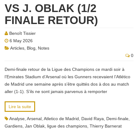
VS J. OBLAK (1/2
FINALE RETOUR)
Benoît Tissier
6 May 2026
Articles
,
Blog
,
Notes
0
Demi-finale retour de la Ligue des Champions ce mardi soir à
l’Emirates Stadium d’Arsenal où les Gunners recevaient l’Atlético
de Madrid une semaine après s’être quittés dos à dos au match
aller (1-1). S’ils ne sont jamais parvenus à remporter
Lire la suite
Analyse
,
Arsenal
,
Atletico de Madrid
,
David Raya
,
Demi-finale
,
Gardiens
,
Jan Oblak
,
ligue des champions
,
Thierry Barnerat