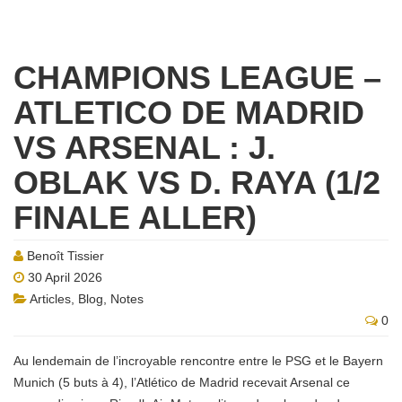
CHAMPIONS LEAGUE –
ATLETICO DE MADRID
VS ARSENAL : J.
OBLAK VS D. RAYA (1/2
FINALE ALLER)
Benoît Tissier
30 April 2026
Articles
,
Blog
,
Notes
0
Au lendemain de l’incroyable rencontre entre le PSG et le Bayern
Munich (5 buts à 4), l’Atlético de Madrid recevait Arsenal ce