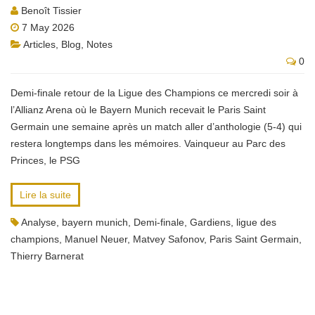
Benoît Tissier
7 May 2026
Articles
,
Blog
,
Notes
0
Demi-finale retour de la Ligue des Champions ce mercredi soir à
l’Allianz Arena où le Bayern Munich recevait le Paris Saint
Germain une semaine après un match aller d’anthologie (5-4) qui
restera longtemps dans les mémoires. Vainqueur au Parc des
Princes, le PSG
Lire la suite
Analyse
,
bayern munich
,
Demi-finale
,
Gardiens
,
ligue des
champions
,
Manuel Neuer
,
Matvey Safonov
,
Paris Saint Germain
,
Thierry Barnerat