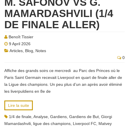
M. SAFONOV VS G.
MAMARDASHVILI (1/4
DE FINALE ALLER)
Benoît Tissier
9 April 2026
Articles
,
Blog
,
Notes
0
Affiche des grands soirs ce mercredi au Parc des Princes où le
Paris Saint Germain recevait Liverpool en quart de finale aller de
la Ligue des champions. Un peu plus d’un an après avoir éliminé
les liverpuldiens en 8e de
Lire la suite
1/4 de finale
,
Analyse
,
Gardiens
,
Gardiens de But
,
Giorgi
Mamardashvili
,
ligue des champions
,
Liverpool FC
,
Matvey