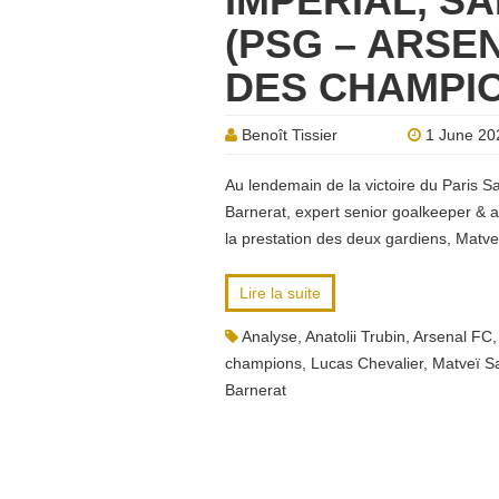
IMPÉRIAL, S
(PSG – ARSEN
DES CHAMPI
Benoît Tissier
1 June 20
Au lendemain de la victoire du Paris S
Barnerat, expert senior goalkeeper & a
la prestation des deux gardiens, Matve
Lire la suite
Analyse
,
Anatolii Trubin
,
Arsenal FC
champions
,
Lucas Chevalier
,
Matveï S
Barnerat