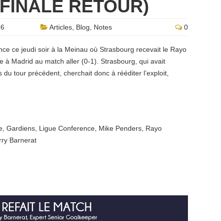
 FINALE RETOUR)
26
Articles
,
Blog
,
Notes
0
nce ce jeudi soir à la Meinau où Strasbourg recevait le Rayo
 à Madrid au match aller (0-1). Strasbourg, qui avait
du tour précédent, cherchait donc à rééditer l’exploit,
e
,
Gardiens
,
Ligue Conference
,
Mike Penders
,
Rayo
rry Barnerat