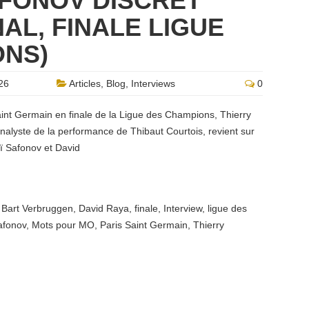
AFONOV DISCRET”
AL, FINALE LIGUE
ONS)
26
Articles
,
Blog
,
Interviews
0
aint Germain en finale de la Ligue des Champions, Thierry
nalyste de la performance de Thibaut Courtois, revient sur
ï Safonov et David
,
Bart Verbruggen
,
David Raya
,
finale
,
Interview
,
ligue des
afonov
,
Mots pour MO
,
Paris Saint Germain
,
Thierry