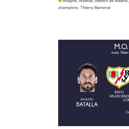
Analyse
,
Arsenal
,
Atletico de Madrid
champions
,
Thierry Barnerat