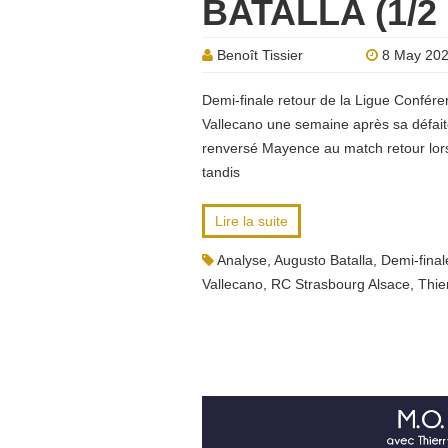
BATALLA (1/2
Benoît Tissier
8 May 20
Demi-finale retour de la Ligue Confére
Vallecano une semaine après sa défaite
renversé Mayence au match retour lors 
tandis
Lire la suite
Analyse
,
Augusto Batalla
,
Demi-final
Vallecano
,
RC Strasbourg Alsace
,
Thie