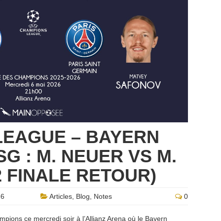
LEAGUE – BAYERN
G : M. NEUER VS M.
2 FINALE RETOUR)
26
Articles
,
Blog
,
Notes
0
mpions ce mercredi soir à l’Allianz Arena où le Bayern