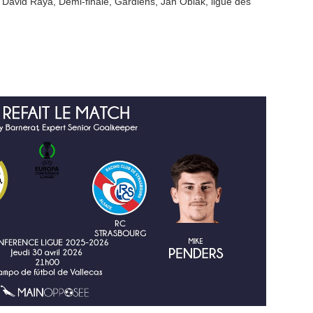
,
David Raya
,
Demi-finale
,
Gardiens
,
Jan Oblak
,
ligue des