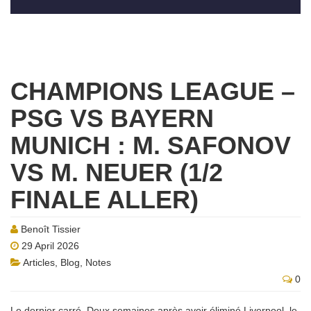
CHAMPIONS LEAGUE –
PSG VS BAYERN
MUNICH : M. SAFONOV
VS M. NEUER (1/2
FINALE ALLER)
Benoît Tissier
29 April 2026
Articles
,
Blog
,
Notes
0
Le dernier carré. Deux semaines après avoir éliminé Liverpool, le