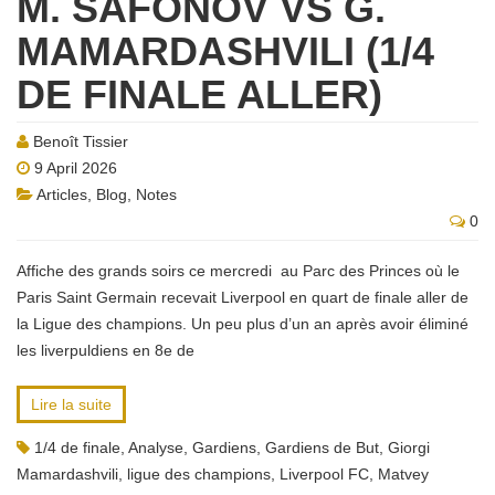
M. SAFONOV VS G.
MAMARDASHVILI (1/4
DE FINALE ALLER)
Benoît Tissier
9 April 2026
Articles
,
Blog
,
Notes
0
Affiche des grands soirs ce mercredi au Parc des Princes où le
Paris Saint Germain recevait Liverpool en quart de finale aller de
la Ligue des champions. Un peu plus d’un an après avoir éliminé
les liverpuldiens en 8e de
Lire la suite
1/4 de finale
,
Analyse
,
Gardiens
,
Gardiens de But
,
Giorgi
Mamardashvili
,
ligue des champions
,
Liverpool FC
,
Matvey