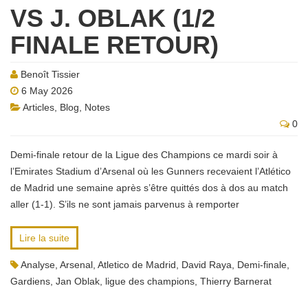
VS J. OBLAK (1/2
FINALE RETOUR)
Benoît Tissier
6 May 2026
Articles
,
Blog
,
Notes
0
Demi-finale retour de la Ligue des Champions ce mardi soir à
l’Emirates Stadium d’Arsenal où les Gunners recevaient l’Atlético
de Madrid une semaine après s’être quittés dos à dos au match
aller (1-1). S’ils ne sont jamais parvenus à remporter
Lire la suite
Analyse
,
Arsenal
,
Atletico de Madrid
,
David Raya
,
Demi-finale
,
Gardiens
,
Jan Oblak
,
ligue des champions
,
Thierry Barnerat