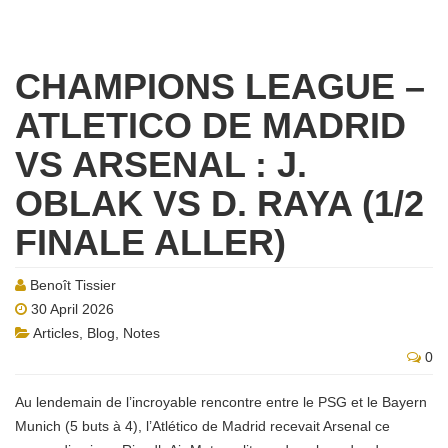
CHAMPIONS LEAGUE –
ATLETICO DE MADRID
VS ARSENAL : J.
OBLAK VS D. RAYA (1/2
FINALE ALLER)
Benoît Tissier
30 April 2026
Articles
,
Blog
,
Notes
0
Au lendemain de l’incroyable rencontre entre le PSG et le Bayern
Munich (5 buts à 4), l’Atlético de Madrid recevait Arsenal ce