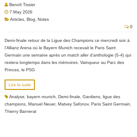
Benoît Tissier
7 May 2026
Articles
,
Blog
,
Notes
0
Demi-finale retour de la Ligue des Champions ce mercredi soir à
l’Allianz Arena où le Bayern Munich recevait le Paris Saint
Germain une semaine après un match aller d’anthologie (5-4) qui
restera longtemps dans les mémoires. Vainqueur au Parc des
Princes, le PSG
Lire la suite
Analyse
,
bayern munich
,
Demi-finale
,
Gardiens
,
ligue des
champions
,
Manuel Neuer
,
Matvey Safonov
,
Paris Saint Germain
,
Thierry Barnerat