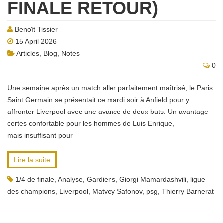
FINALE RETOUR)
Benoît Tissier
15 April 2026
Articles
,
Blog
,
Notes
0
Une semaine après un match aller parfaitement maîtrisé, le Paris
Saint Germain se présentait ce mardi soir à Anfield pour y
affronter Liverpool avec une avance de deux buts. Un avantage
certes confortable pour les hommes de Luis Enrique,
mais insuffisant pour
Lire la suite
1/4 de finale
,
Analyse
,
Gardiens
,
Giorgi Mamardashvili
,
ligue
des champions
,
Liverpool
,
Matvey Safonov
,
psg
,
Thierry Barnerat