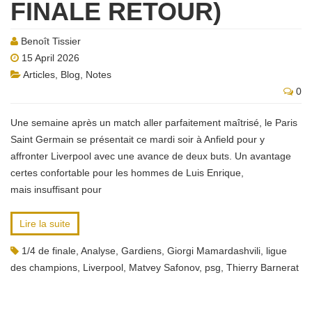
FINALE RETOUR)
Benoît Tissier
15 April 2026
Articles
,
Blog
,
Notes
0
Une semaine après un match aller parfaitement maîtrisé, le Paris
Saint Germain se présentait ce mardi soir à Anfield pour y
affronter Liverpool avec une avance de deux buts. Un avantage
certes confortable pour les hommes de Luis Enrique,
mais insuffisant pour
Lire la suite
1/4 de finale
,
Analyse
,
Gardiens
,
Giorgi Mamardashvili
,
ligue
des champions
,
Liverpool
,
Matvey Safonov
,
psg
,
Thierry Barnerat