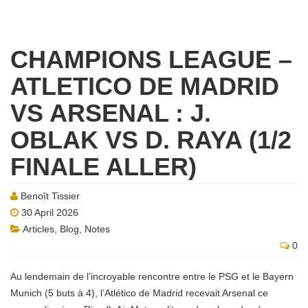
CHAMPIONS LEAGUE –
ATLETICO DE MADRID
VS ARSENAL : J.
OBLAK VS D. RAYA (1/2
FINALE ALLER)
Benoît Tissier
30 April 2026
Articles
,
Blog
,
Notes
0
Au lendemain de l’incroyable rencontre entre le PSG et le Bayern
Munich (5 buts à 4), l’Atlético de Madrid recevait Arsenal ce