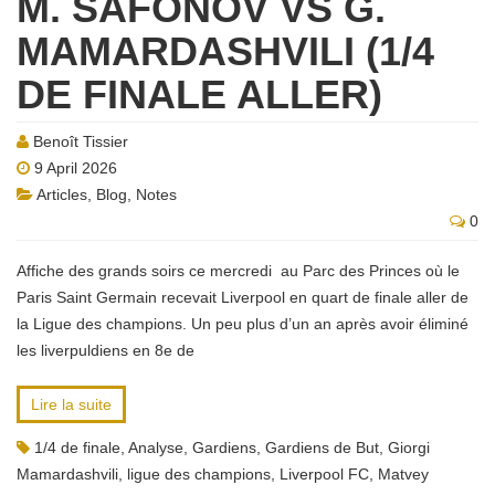
M. SAFONOV VS G.
MAMARDASHVILI (1/4
DE FINALE ALLER)
Benoît Tissier
9 April 2026
Articles
,
Blog
,
Notes
0
Affiche des grands soirs ce mercredi au Parc des Princes où le
Paris Saint Germain recevait Liverpool en quart de finale aller de
la Ligue des champions. Un peu plus d’un an après avoir éliminé
les liverpuldiens en 8e de
Lire la suite
1/4 de finale
,
Analyse
,
Gardiens
,
Gardiens de But
,
Giorgi
Mamardashvili
,
ligue des champions
,
Liverpool FC
,
Matvey