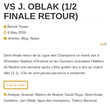
VS J. OBLAK (1/2
FINALE RETOUR)
Benoît Tissier
6 May 2026
Articles
,
Blog
,
Notes
0
Demi-finale retour de la Ligue des Champions ce mardi soir à
l’Emirates Stadium d’Arsenal où les Gunners recevaient l’Atlético
de Madrid une semaine après s’être quittés dos à dos au match
aller (1-1). S’ils ne sont jamais parvenus à remporter
Lire la suite
Analyse
,
Arsenal
,
Atletico de Madrid
,
David Raya
,
Demi-finale
,
Gardiens
,
Jan Oblak
,
ligue des champions
,
Thierry Barnerat