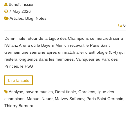
Benoît Tissier
7 May 2026
Articles
,
Blog
,
Notes
0
Demi-finale retour de la Ligue des Champions ce mercredi soir à
l’Allianz Arena où le Bayern Munich recevait le Paris Saint
Germain une semaine après un match aller d’anthologie (5-4) qui
restera longtemps dans les mémoires. Vainqueur au Parc des
Princes, le PSG
Lire la suite
Analyse
,
bayern munich
,
Demi-finale
,
Gardiens
,
ligue des
champions
,
Manuel Neuer
,
Matvey Safonov
,
Paris Saint Germain
,
Thierry Barnerat