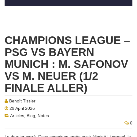
CHAMPIONS LEAGUE –
PSG VS BAYERN
MUNICH : M. SAFONOV
VS M. NEUER (1/2
FINALE ALLER)
Benoît Tissier
29 April 2026
Articles
,
Blog
,
Notes
0
Le dernier carré. Deux semaines après avoir éliminé Liverpool, le