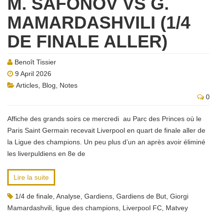
M. SAFONOV VS G.
MAMARDASHVILI (1/4
DE FINALE ALLER)
Benoît Tissier
9 April 2026
Articles
,
Blog
,
Notes
0
Affiche des grands soirs ce mercredi au Parc des Princes où le
Paris Saint Germain recevait Liverpool en quart de finale aller de
la Ligue des champions. Un peu plus d’un an après avoir éliminé
les liverpuldiens en 8e de
Lire la suite
1/4 de finale
,
Analyse
,
Gardiens
,
Gardiens de But
,
Giorgi
Mamardashvili
,
ligue des champions
,
Liverpool FC
,
Matvey