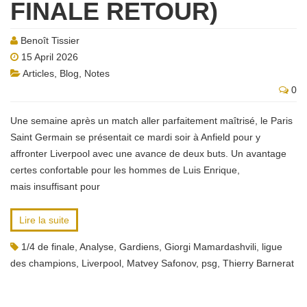
FINALE RETOUR)
Benoît Tissier
15 April 2026
Articles
,
Blog
,
Notes
0
Une semaine après un match aller parfaitement maîtrisé, le Paris
Saint Germain se présentait ce mardi soir à Anfield pour y
affronter Liverpool avec une avance de deux buts. Un avantage
certes confortable pour les hommes de Luis Enrique,
mais insuffisant pour
Lire la suite
1/4 de finale
,
Analyse
,
Gardiens
,
Giorgi Mamardashvili
,
ligue
des champions
,
Liverpool
,
Matvey Safonov
,
psg
,
Thierry Barnerat