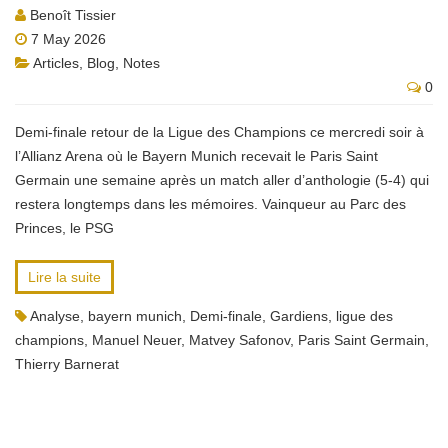
Benoît Tissier
7 May 2026
Articles
,
Blog
,
Notes
0
Demi-finale retour de la Ligue des Champions ce mercredi soir à
l’Allianz Arena où le Bayern Munich recevait le Paris Saint
Germain une semaine après un match aller d’anthologie (5-4) qui
restera longtemps dans les mémoires. Vainqueur au Parc des
Princes, le PSG
Lire la suite
Analyse
,
bayern munich
,
Demi-finale
,
Gardiens
,
ligue des
champions
,
Manuel Neuer
,
Matvey Safonov
,
Paris Saint Germain
,
Thierry Barnerat