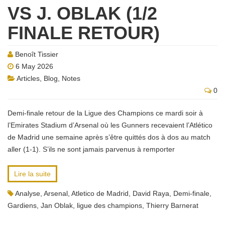
VS J. OBLAK (1/2
FINALE RETOUR)
Benoît Tissier
6 May 2026
Articles
,
Blog
,
Notes
0
Demi-finale retour de la Ligue des Champions ce mardi soir à
l’Emirates Stadium d’Arsenal où les Gunners recevaient l’Atlético
de Madrid une semaine après s’être quittés dos à dos au match
aller (1-1). S’ils ne sont jamais parvenus à remporter
Lire la suite
Analyse
,
Arsenal
,
Atletico de Madrid
,
David Raya
,
Demi-finale
,
Gardiens
,
Jan Oblak
,
ligue des champions
,
Thierry Barnerat