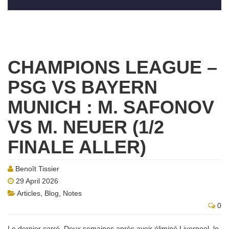
CHAMPIONS LEAGUE –
PSG VS BAYERN
MUNICH : M. SAFONOV
VS M. NEUER (1/2
FINALE ALLER)
Benoît Tissier
29 April 2026
Articles
,
Blog
,
Notes
0
Le dernier carré. Deux semaines après avoir éliminé Liverpool, le