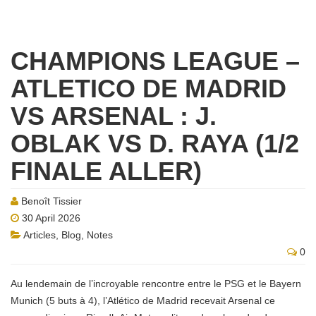
CHAMPIONS LEAGUE –
ATLETICO DE MADRID
VS ARSENAL : J.
OBLAK VS D. RAYA (1/2
FINALE ALLER)
Benoît Tissier
30 April 2026
Articles
,
Blog
,
Notes
0
Au lendemain de l’incroyable rencontre entre le PSG et le Bayern
Munich (5 buts à 4), l’Atlético de Madrid recevait Arsenal ce