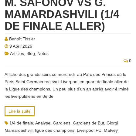
M. SAFONOV VS G.
MAMARDASHVILI (1/4
DE FINALE ALLER)
Benoît Tissier
9 April 2026
Articles
,
Blog
,
Notes
0
Affiche des grands soirs ce mercredi au Parc des Princes où le
Paris Saint Germain recevait Liverpool en quart de finale aller de
la Ligue des champions. Un peu plus d’un an après avoir éliminé
les liverpuldiens en 8e de
Lire la suite
1/4 de finale
,
Analyse
,
Gardiens
,
Gardiens de But
,
Giorgi
Mamardashvili
,
ligue des champions
,
Liverpool FC
,
Matvey