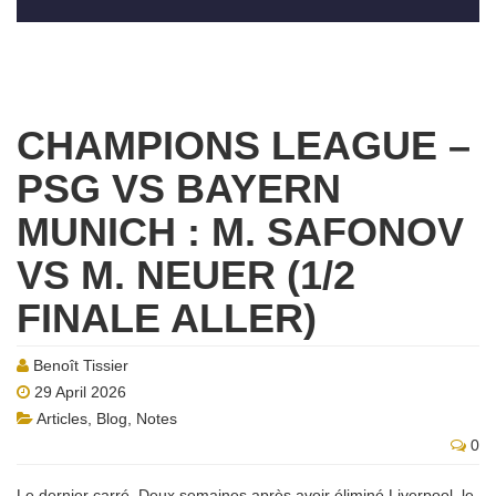
CHAMPIONS LEAGUE –
PSG VS BAYERN
MUNICH : M. SAFONOV
VS M. NEUER (1/2
FINALE ALLER)
Benoît Tissier
29 April 2026
Articles
,
Blog
,
Notes
0
Le dernier carré. Deux semaines après avoir éliminé Liverpool, le