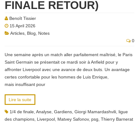
FINALE RETOUR)
Benoît Tissier
15 April 2026
Articles
,
Blog
,
Notes
0
Une semaine après un match aller parfaitement maîtrisé, le Paris
Saint Germain se présentait ce mardi soir à Anfield pour y
affronter Liverpool avec une avance de deux buts. Un avantage
certes confortable pour les hommes de Luis Enrique,
mais insuffisant pour
Lire la suite
1/4 de finale
,
Analyse
,
Gardiens
,
Giorgi Mamardashvili
,
ligue
des champions
,
Liverpool
,
Matvey Safonov
,
psg
,
Thierry Barnerat