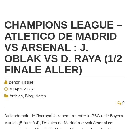
CHAMPIONS LEAGUE –
ATLETICO DE MADRID
VS ARSENAL : J.
OBLAK VS D. RAYA (1/2
FINALE ALLER)
Benoît Tissier
30 April 2026
Articles
,
Blog
,
Notes
0
Au lendemain de l’incroyable rencontre entre le PSG et le Bayern
Munich (5 buts à 4), l’Atlético de Madrid recevait Arsenal ce