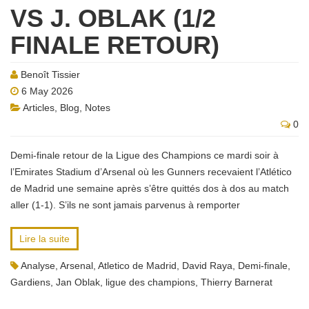
VS J. OBLAK (1/2
FINALE RETOUR)
Benoît Tissier
6 May 2026
Articles
,
Blog
,
Notes
0
Demi-finale retour de la Ligue des Champions ce mardi soir à
l’Emirates Stadium d’Arsenal où les Gunners recevaient l’Atlético
de Madrid une semaine après s’être quittés dos à dos au match
aller (1-1). S’ils ne sont jamais parvenus à remporter
Lire la suite
Analyse
,
Arsenal
,
Atletico de Madrid
,
David Raya
,
Demi-finale
,
Gardiens
,
Jan Oblak
,
ligue des champions
,
Thierry Barnerat