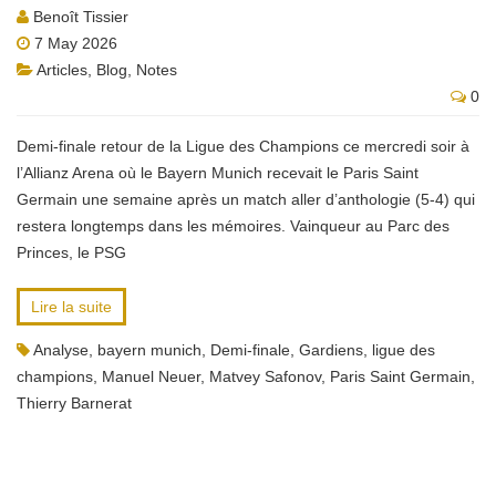
Benoît Tissier
7 May 2026
Articles
,
Blog
,
Notes
0
Demi-finale retour de la Ligue des Champions ce mercredi soir à
l’Allianz Arena où le Bayern Munich recevait le Paris Saint
Germain une semaine après un match aller d’anthologie (5-4) qui
restera longtemps dans les mémoires. Vainqueur au Parc des
Princes, le PSG
Lire la suite
Analyse
,
bayern munich
,
Demi-finale
,
Gardiens
,
ligue des
champions
,
Manuel Neuer
,
Matvey Safonov
,
Paris Saint Germain
,
Thierry Barnerat