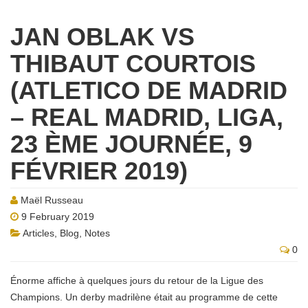
JAN OBLAK VS
THIBAUT COURTOIS
(ATLETICO DE MADRID
– REAL MADRID, LIGA,
23 ÈME JOURNÉE, 9
FÉVRIER 2019)
Maël Russeau
9 February 2019
Articles
,
Blog
,
Notes
0
Énorme affiche à quelques jours du retour de la Ligue des
Champions. Un derby madrilène était au programme de cette