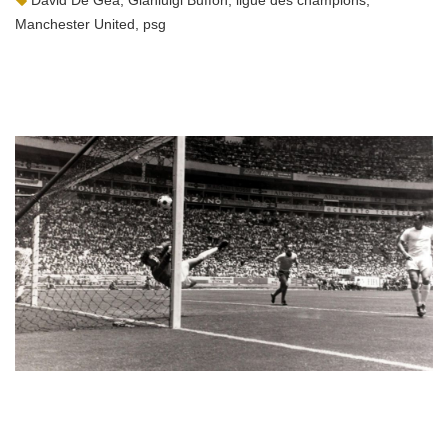
David De Gea
,
Gianluigi Buffon
,
ligue des champions
,
Manchester United
,
psg