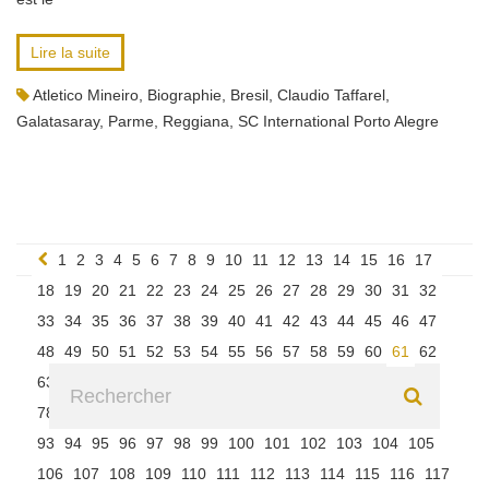
Lire la suite
Atletico Mineiro
,
Biographie
,
Bresil
,
Claudio Taffarel
,
Galatasaray
,
Parme
,
Reggiana
,
SC International Porto Alegre
1
2
3
4
5
6
7
8
9
10
11
12
13
14
15
16
17
18
19
20
21
22
23
24
25
26
27
28
29
30
31
32
33
34
35
36
37
38
39
40
41
42
43
44
45
46
47
48
49
50
51
52
53
54
55
56
57
58
59
60
61
62
63
64
65
66
67
68
69
70
71
72
73
74
75
76
77
78
79
80
81
82
83
84
85
86
87
88
89
90
91
92
93
94
95
96
97
98
99
100
101
102
103
104
105
106
107
108
109
110
111
112
113
114
115
116
117