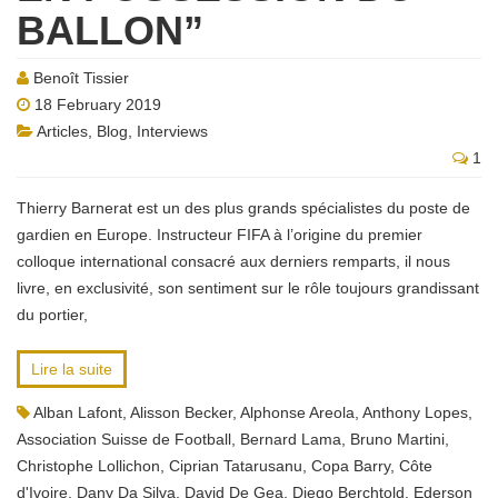
BALLON”
Benoît Tissier
18 February 2019
Articles
,
Blog
,
Interviews
1
Thierry Barnerat est un des plus grands spécialistes du poste de
gardien en Europe. Instructeur FIFA à l’origine du premier
colloque international consacré aux derniers remparts, il nous
livre, en exclusivité, son sentiment sur le rôle toujours grandissant
du portier,
Lire la suite
Alban Lafont
,
Alisson Becker
,
Alphonse Areola
,
Anthony Lopes
,
Association Suisse de Football
,
Bernard Lama
,
Bruno Martini
,
Christophe Lollichon
,
Ciprian Tatarusanu
,
Copa Barry
,
Côte
d'Ivoire
,
Dany Da Silva
,
David De Gea
,
Diego Berchtold
,
Ederson