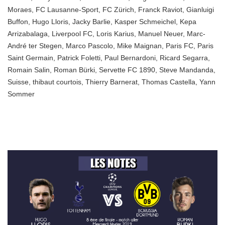
Moraes
,
FC Lausanne-Sport
,
FC Zürich
,
Franck Raviot
,
Gianluigi
Buffon
,
Hugo Lloris
,
Jacky Barlie
,
Kasper Schmeichel
,
Kepa
Arrizabalaga
,
Liverpool FC
,
Loris Karius
,
Manuel Neuer
,
Marc-
André ter Stegen
,
Marco Pascolo
,
Mike Maignan
,
Paris FC
,
Paris
Saint Germain
,
Patrick Foletti
,
Paul Bernardoni
,
Ricard Segarra
,
Romain Salin
,
Roman Bürki
,
Servette FC 1890
,
Steve Mandanda
,
Suisse
,
thibaut courtois
,
Thierry Barnerat
,
Thomas Castella
,
Yann
Sommer