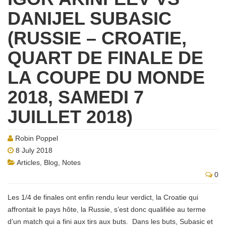
DANIJEL SUBASIC
(RUSSIE – CROATIE,
QUART DE FINALE DE
LA COUPE DU MONDE
2018, SAMEDI 7
JUILLET 2018)
Robin Poppel
8 July 2018
Articles
,
Blog
,
Notes
0
Les 1/4 de finales ont enfin rendu leur verdict, la Croatie qui
affrontait le pays hôte, la Russie, s’est donc qualifiée au terme
d’un match qui a fini aux tirs aux buts. Dans les buts, Subasic et