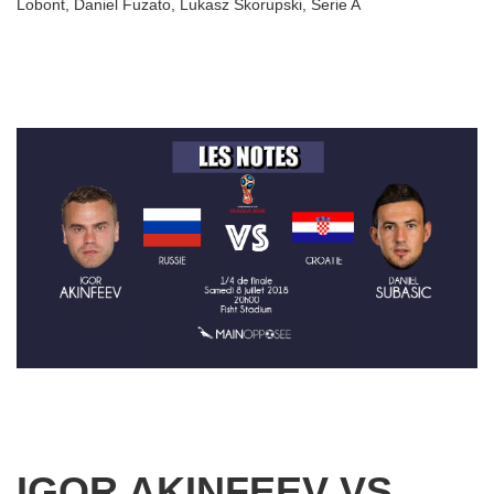
Lobont
,
Daniel Fuzato
,
Lukasz Skorupski
,
Serie A
IGOR AKINFEEV VS