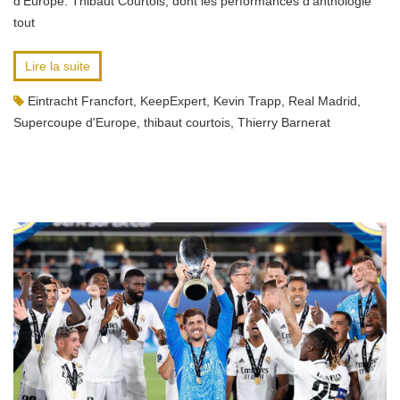
d’Europe. Thibaut Courtois, dont les performances d’anthologie
tout
Lire la suite
Eintracht Francfort
,
KeepExpert
,
Kevin Trapp
,
Real Madrid
,
Supercoupe d'Europe
,
thibaut courtois
,
Thierry Barnerat