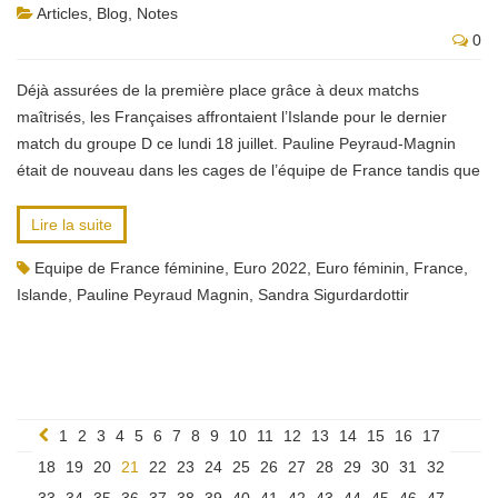
Articles
,
Blog
,
Notes
0
Déjà assurées de la première place grâce à deux matchs
maîtrisés, les Françaises affrontaient l’Islande pour le dernier
match du groupe D ce lundi 18 juillet. Pauline Peyraud-Magnin
était de nouveau dans les cages de l’équipe de France tandis que
Lire la suite
Equipe de France féminine
,
Euro 2022
,
Euro féminin
,
France
,
Islande
,
Pauline Peyraud Magnin
,
Sandra Sigurdardottir
1
2
3
4
5
6
7
8
9
10
11
12
13
14
15
16
17
18
19
20
21
22
23
24
25
26
27
28
29
30
31
32