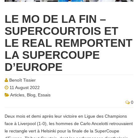
LE MO DE LA FIN –
SUPERCOURTOIS ET
LE REAL REMPORTENT
LA SUPERCOUPE
D’EUROPE
Benoît Tissier
11 August 2022
Articles
,
Blog
,
Essais
0
Deux mois et demi après leur victoire en Ligue des Champions
face à Liverpool (1-0), les hommes de Carlo Ancelotti retrouvaient
le rectangle vert à Helsinki pour la finale de la SuperCoupe