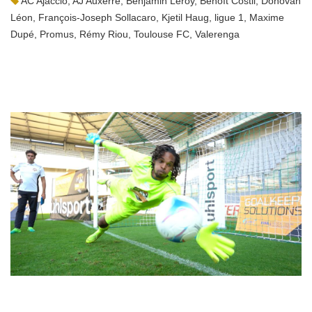
AC Ajaccio
,
AJ Auxerre
,
Benjamin Leroy
,
Benoît Costil
,
Donovan
Léon
,
François-Joseph Sollacaro
,
Kjetil Haug
,
ligue 1
,
Maxime
Dupé
,
Promus
,
Rémy Riou
,
Toulouse FC
,
Valerenga