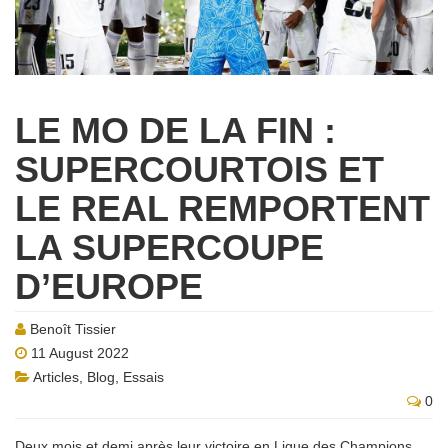
LE MO DE LA FIN :
SUPERCOURTOIS ET
LE REAL REMPORTENT
LA SUPERCOUPE
D’EUROPE
Benoît Tissier
11 August 2022
Articles
,
Blog
,
Essais
0
Deux mois et demi après leur victoire en Ligue des Champions