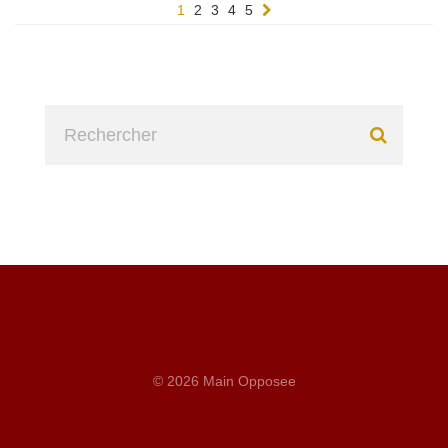
1
2
3
4
5
© 2026 Main Opposee