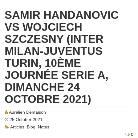
SAMIR HANDANOVIC
VS WOJCIECH
SZCZESNY (INTER
MILAN-JUVENTUS
TURIN, 10ÈME
JOURNÉE SERIE A,
DIMANCHE 24
OCTOBRE 2021)
Aurélien Demaison
25 October 2021
Articles
,
Blog
,
Notes
0