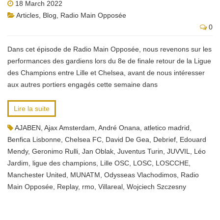
18 March 2022
Articles
,
Blog
,
Radio Main Opposée
0
Dans cet épisode de Radio Main Opposée, nous revenons sur les
performances des gardiens lors du 8e de finale retour de la Ligue
des Champions entre Lille et Chelsea, avant de nous intéresser
aux autres portiers engagés cette semaine dans
Lire la suite
AJABEN
,
Ajax Amsterdam
,
André Onana
,
atletico madrid
,
Benfica Lisbonne
,
Chelsea FC
,
David De Gea
,
Debrief
,
Edouard
Mendy
,
Geronimo Rulli
,
Jan Oblak
,
Juventus Turin
,
JUVVIL
,
Léo
Jardim
,
ligue des champions
,
Lille OSC
,
LOSC
,
LOSCCHE
,
Manchester United
,
MUNATM
,
Odysseas Vlachodimos
,
Radio
Main Opposée
,
Replay
,
rmo
,
Villareal
,
Wojciech Szczesny