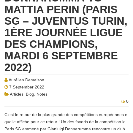
MATTIA PERIN (PARIS
SG – JUVENTUS TURIN,
1ÈRE JOURNÉE LIGUE
DES CHAMPIONS,
MARDI 6 SEPTEMBRE
2022)
Aurélien Demaison
7 September 2022
Articles
,
Blog
,
Notes
0
C’est le retour de la plus grande des compétitions européennes et
quelle affiche pour ce retour ! Un des favoris de la compétition le
Paris SG emmené par Gianluigi Donnarumma rencontre un club