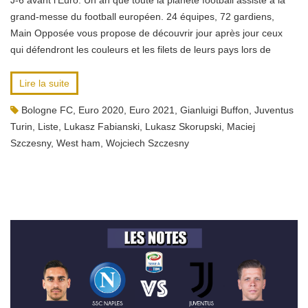
J-6 avant l’Euro. Un an que toute la planète football assiste à la
grand-messe du football européen. 24 équipes, 72 gardiens,
Main Opposée vous propose de découvrir jour après jour ceux
qui défendront les couleurs et les filets de leurs pays lors de
Lire la suite
Bologne FC
,
Euro 2020
,
Euro 2021
,
Gianluigi Buffon
,
Juventus
Turin
,
Liste
,
Lukasz Fabianski
,
Lukasz Skorupski
,
Maciej
Szczesny
,
West ham
,
Wojciech Szczesny