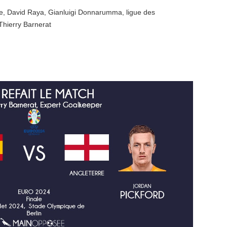
e
,
David Raya
,
Gianluigi Donnarumma
,
ligue des
Thierry Barnerat