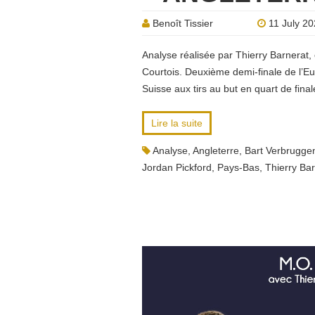
Benoît Tissier
11 July 2
Analyse réalisée par Thierry Barnerat,
Courtois. Deuxième demi-finale de l’E
Suisse aux tirs au but en quart de finale
Lire la suite
Analyse
,
Angleterre
,
Bart Verbrugge
Jordan Pickford
,
Pays-Bas
,
Thierry Ba