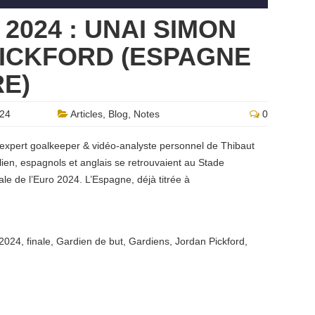
2024 : UNAI SIMON
ICKFORD (ESPAGNE
E)
024
Articles
,
Blog
,
Notes
0
 expert goalkeeper & vidéo-analyste personnel de Thibaut
lien, espagnols et anglais se retrouvaient au Stade
le de l’Euro 2024. L’Espagne, déjà titrée à
 2024
,
finale
,
Gardien de but
,
Gardiens
,
Jordan Pickford
,