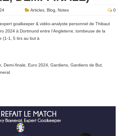
024
Articles
,
Blog
,
Notes
0
 expert goalkeeper & vidéo-analyste personnel de Thibaut
uro 2024 à Dortmund entre l’Angleterre, tombeuse de la
 (1-1, 5 tirs au but à
n
,
Demi-finale
,
Euro 2024
,
Gardiens
,
Gardiens de But
,
rnerat