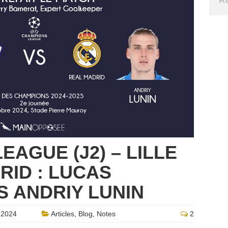
AGUE (J2) – LILLE
RID : LUCAS
S ANDRIY LUNIN
 2024
Articles
,
Blog
,
Notes
2