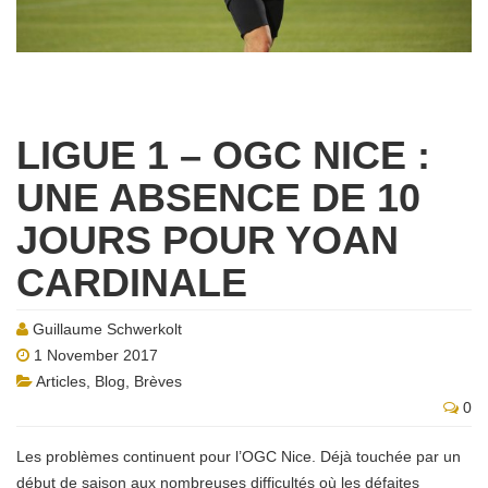
LIGUE 1 – OGC NICE :
UNE ABSENCE DE 10
JOURS POUR YOAN
CARDINALE
Guillaume Schwerkolt
1 November 2017
Articles
,
Blog
,
Brèves
0
Les problèmes continuent pour l’OGC Nice. Déjà touchée par un
début de saison aux nombreuses difficultés où les défaites