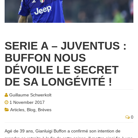
SERIE A – JUVENTUS :
BUFFON NOUS
DÉVOILE LE SECRET
DE SA LONGÉVITÉ !
Guillaume Schwerkolt
1 November 2017
Articles
,
Blog
,
Brèves
0
Agé de 39 ans, Gianluigi Buffon a confirmé son intention de