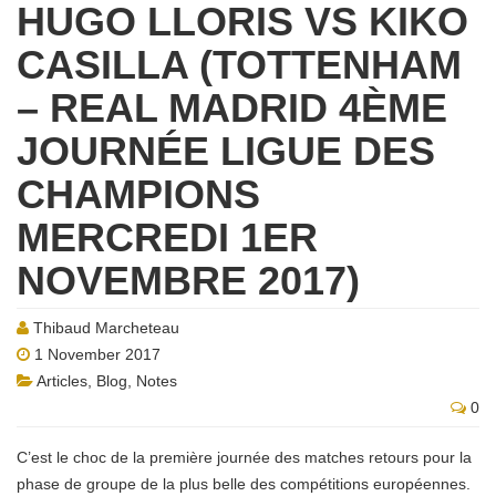
HUGO LLORIS VS KIKO
CASILLA (TOTTENHAM
– REAL MADRID 4ÈME
JOURNÉE LIGUE DES
CHAMPIONS
MERCREDI 1ER
NOVEMBRE 2017)
Thibaud Marcheteau
1 November 2017
Articles
,
Blog
,
Notes
0
C’est le choc de la première journée des matches retours pour la
phase de groupe de la plus belle des compétitions européennes.