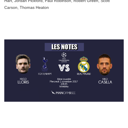
Hart
,
Jordan Pickford
,
Paul Robinson
,
Robert Green
,
Scott
Carson
,
Thomas Heaton