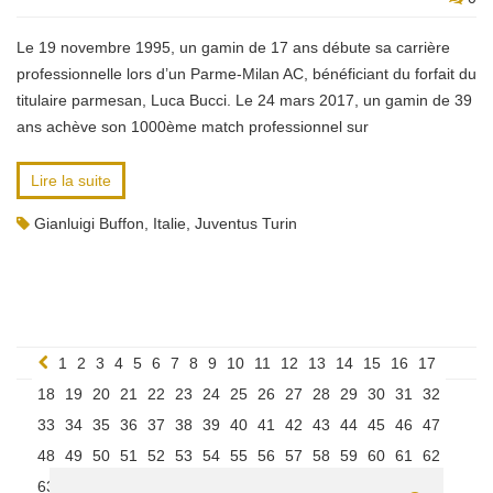
Le 19 novembre 1995, un gamin de 17 ans débute sa carrière
professionnelle lors d’un Parme-Milan AC, bénéficiant du forfait du
titulaire parmesan, Luca Bucci. Le 24 mars 2017, un gamin de 39
ans achève son 1000ème match professionnel sur
Lire la suite
Gianluigi Buffon
,
Italie
,
Juventus Turin
1
2
3
4
5
6
7
8
9
10
11
12
13
14
15
16
17
18
19
20
21
22
23
24
25
26
27
28
29
30
31
32
33
34
35
36
37
38
39
40
41
42
43
44
45
46
47
48
49
50
51
52
53
54
55
56
57
58
59
60
61
62
63
64
65
66
67
68
69
70
71
72
73
74
75
76
77