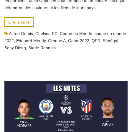
99 gardiens, Main Opposée vous propose de découvrir ceux qui
défendront les couleurs et les filets de leurs pays
Lire la suite
Alfred Gomis
,
Chelsea FC
,
Coupe du Monde
,
coupe du monde
2022
,
Edouard Mendy
,
Groupe A
,
Qatar 2022
,
QPR
,
Sénégal
,
Seny Dieng
,
Stade Rennais