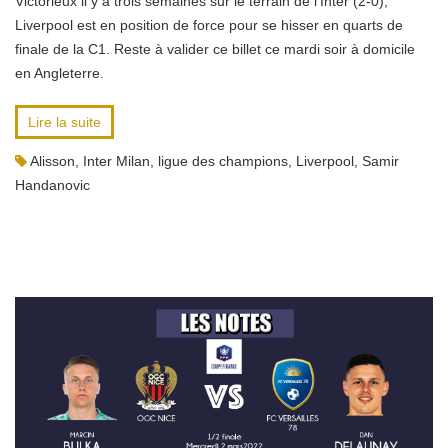
Victorieux il y a trois semaines sur le terrain de l’Inter (2-0),
Liverpool est en position de force pour se hisser en quarts de
finale de la C1. Reste à valider ce billet ce mardi soir à domicile
en Angleterre.
Lire la suite
Alisson
,
Inter Milan
,
ligue des champions
,
Liverpool
,
Samir
Handanovic