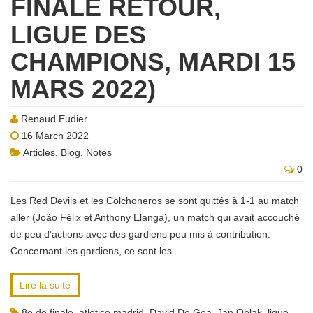
FINALE RETOUR,
LIGUE DES
CHAMPIONS, MARDI 15
MARS 2022)
Renaud Eudier
16 March 2022
Articles
,
Blog
,
Notes
0
Les Red Devils et les Colchoneros se sont quittés à 1-1 au match
aller (João Félix et Anthony Elanga), un match qui avait accouché
de peu d’actions avec des gardiens peu mis à contribution.
Concernant les gardiens, ce sont les
Lire la suite
8e de finale
,
atletico madrid
,
David De Gea
,
Jan Oblak
,
ligue