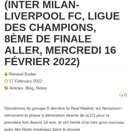
(INTER MILAN-
LIVERPOOL FC, LIGUE
DES CHAMPIONS,
8ÈME DE FINALE
ALLER, MERCREDI 16
FÉVRIER 2022)
Renaud Eudier
17 February 2022
Articles
,
Blog
,
Notes
0
Deuxièmes du groupe D derrière le Real Madrid, les Nerazzurri
retrouvent la phase à élimination directe de la C1 pour la
première fois depuis 10 ans, et ont hérité d’un très gros morceau
avec des Reds impériaux dans le groupe