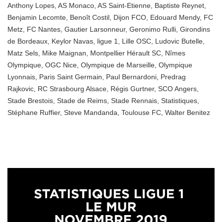
Anthony Lopes
,
AS Monaco
,
AS Saint-Etienne
,
Baptiste Reynet
,
Benjamin Lecomte
,
Benoît Costil
,
Dijon FCO
,
Edouard Mendy
,
FC
Metz
,
FC Nantes
,
Gautier Larsonneur
,
Geronimo Rulli
,
Girondins
de Bordeaux
,
Keylor Navas
,
ligue 1
,
Lille OSC
,
Ludovic Butelle
,
Matz Sels
,
Mike Maignan
,
Montpellier Hérault SC
,
Nîmes
Olympique
,
OGC Nice
,
Olympique de Marseille
,
Olympique
Lyonnais
,
Paris Saint Germain
,
Paul Bernardoni
,
Predrag
Rajkovic
,
RC Strasbourg Alsace
,
Régis Gurtner
,
SCO Angers
,
Stade Brestois
,
Stade de Reims
,
Stade Rennais
,
Statistiques
,
Stéphane Ruffier
,
Steve Mandanda
,
Toulouse FC
,
Walter Benitez