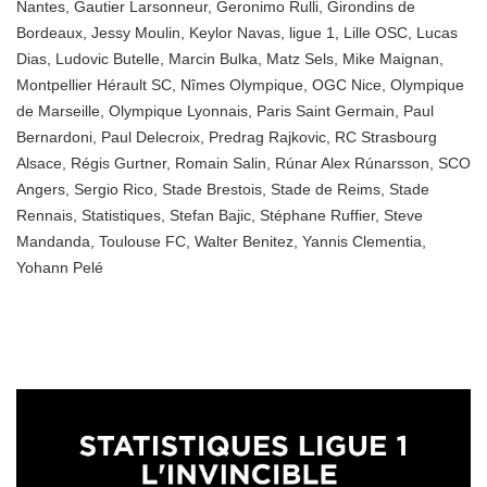
Nantes
,
Gautier Larsonneur
,
Geronimo Rulli
,
Girondins de
Bordeaux
,
Jessy Moulin
,
Keylor Navas
,
ligue 1
,
Lille OSC
,
Lucas
Dias
,
Ludovic Butelle
,
Marcin Bulka
,
Matz Sels
,
Mike Maignan
,
Montpellier Hérault SC
,
Nîmes Olympique
,
OGC Nice
,
Olympique
de Marseille
,
Olympique Lyonnais
,
Paris Saint Germain
,
Paul
Bernardoni
,
Paul Delecroix
,
Predrag Rajkovic
,
RC Strasbourg
Alsace
,
Régis Gurtner
,
Romain Salin
,
Rúnar Alex Rúnarsson
,
SCO
Angers
,
Sergio Rico
,
Stade Brestois
,
Stade de Reims
,
Stade
Rennais
,
Statistiques
,
Stefan Bajic
,
Stéphane Ruffier
,
Steve
Mandanda
,
Toulouse FC
,
Walter Benitez
,
Yannis Clementia
,
Yohann Pelé