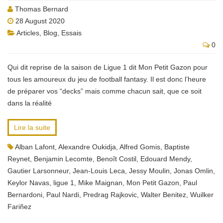
Thomas Bernard
28 August 2020
Articles
,
Blog
,
Essais
0
Qui dit reprise de la saison de Ligue 1 dit Mon Petit Gazon pour
tous les amoureux du jeu de football fantasy. Il est donc l’heure
de préparer vos “decks” mais comme chacun sait, que ce soit
dans la réalité
Lire la suite
Alban Lafont
,
Alexandre Oukidja
,
Alfred Gomis
,
Baptiste
Reynet
,
Benjamin Lecomte
,
Benoît Costil
,
Edouard Mendy
,
Gautier Larsonneur
,
Jean-Louis Leca
,
Jessy Moulin
,
Jonas Omlin
,
Keylor Navas
,
ligue 1
,
Mike Maignan
,
Mon Petit Gazon
,
Paul
Bernardoni
,
Paul Nardi
,
Predrag Rajkovic
,
Walter Benitez
,
Wuilker
Fariñez