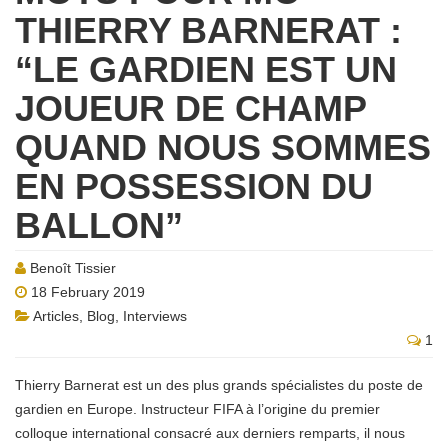
THIERRY BARNERAT :
“LE GARDIEN EST UN
JOUEUR DE CHAMP
QUAND NOUS SOMMES
EN POSSESSION DU
BALLON”
Benoît Tissier
18 February 2019
Articles
,
Blog
,
Interviews
1
Thierry Barnerat est un des plus grands spécialistes du poste de
gardien en Europe. Instructeur FIFA à l’origine du premier
colloque international consacré aux derniers remparts, il nous