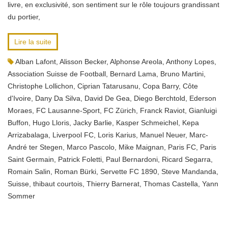
livre, en exclusivité, son sentiment sur le rôle toujours grandissant
du portier,
Lire la suite
Alban Lafont
,
Alisson Becker
,
Alphonse Areola
,
Anthony Lopes
,
Association Suisse de Football
,
Bernard Lama
,
Bruno Martini
,
Christophe Lollichon
,
Ciprian Tatarusanu
,
Copa Barry
,
Côte
d'Ivoire
,
Dany Da Silva
,
David De Gea
,
Diego Berchtold
,
Ederson
Moraes
,
FC Lausanne-Sport
,
FC Zürich
,
Franck Raviot
,
Gianluigi
Buffon
,
Hugo Lloris
,
Jacky Barlie
,
Kasper Schmeichel
,
Kepa
Arrizabalaga
,
Liverpool FC
,
Loris Karius
,
Manuel Neuer
,
Marc-
André ter Stegen
,
Marco Pascolo
,
Mike Maignan
,
Paris FC
,
Paris
Saint Germain
,
Patrick Foletti
,
Paul Bernardoni
,
Ricard Segarra
,
Romain Salin
,
Roman Bürki
,
Servette FC 1890
,
Steve Mandanda
,
Suisse
,
thibaut courtois
,
Thierry Barnerat
,
Thomas Castella
,
Yann
Sommer